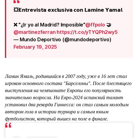
💥𝗘𝗻𝘁𝗿𝗲𝘃𝗶𝘀𝘁𝗮 𝗲𝘅𝗰𝗹𝘂𝘀𝗶𝘃𝗮 𝗰𝗼𝗻 𝗟𝗮𝗺𝗶𝗻𝗲 𝗬𝗮𝗺𝗮𝗹
❌ "¿Ir yo al Madrid? Imposible"
@ffpolo
🤝
@martinezferran
https://t.co/yTYQPh2wy5
— Mundo Deportivo (@mundodeportivo)
February 19, 2025
Ламин Ямаль, родившийся в 2007 году, уже в 16 лет стал
игроком основного состава "Барселоны". После блестящего
выступления на чемпионате Европы его популярность
значительно возросла. На Евро-2024 испанский талант
установил два рекорда Гиннесса: он стал самым молодым
автором гола в истории турнира и самым юным
футболистом, который вышел на поле в финале.