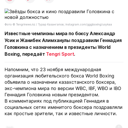
Фото ©️ Tengrinews.kz / Турар Казангапов; instagram.com/gggboxing/usykaa
Известные чемпионы мира по боксу Александр
Усик и Жанибек Алимханулы поздравили Геннадия
Головкина с назначением в президенты World
Boxing, передаёт
Tengri Sport
.
Напомним, что 23 ноября международная
организация любительского бокса World Boxing
объявила о назначении казахстанского боксера,
экс-чемпиона мира по версии WBC, IBF, WBO и IBO
Геннадия Головкина новым президентом.
В комментариях под публикацией Геннадия в
социальных сетях именитого боксера поздравляли
как простые зрители, так и известные личности.