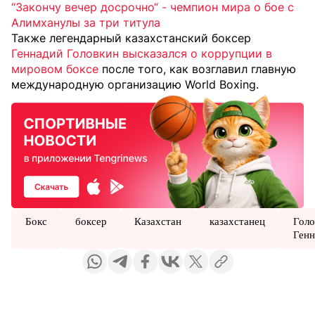
“Закончу вечер досрочно“ - чемпион мира о бое с
Алимханулы за три титула
Также легендарный казахстанский боксер
Геннадий Головкин высказался о коррупции в
мировом боксе
после того, как возглавил главную
международную организацию World Boxing.
Бокс
боксер
Казахстан
казахстанец
Голо
Ген