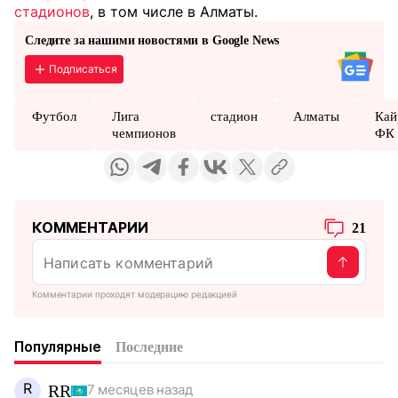
стадионов
, в том числе в Алматы.
Следите за нашими новостями в Google News
Подписаться
Футбол
Лига
стадион
Алматы
Кай
чемпионов
ФК
КОММЕНТАРИИ
21
Комментарии проходят модерацию редакцией
Популярные
Последние
R
RR
7 месяцев назад