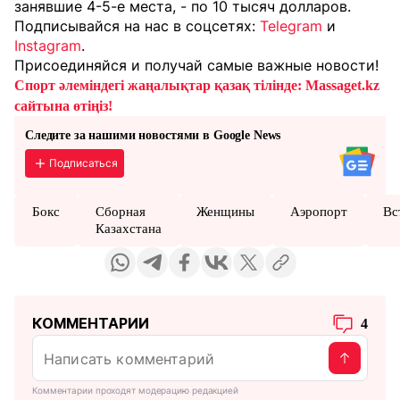
занявшие 4-5-е места, - по 10 тысяч долларов.
Подписывайся на нас в соцсетях:
Telegram
и
Instagram
.
Присоединяйся и получай самые важные новости!
Спорт әлеміндегі жаңалықтар қазақ тілінде: Massaget.kz
сайтына өтіңіз!
Следите за нашими новостями в Google News
Подписаться
Бокс
Сборная
Женщины
Аэропорт
Вс
Казахстана
КОММЕНТАРИИ
4
Комментарии проходят модерацию редакцией