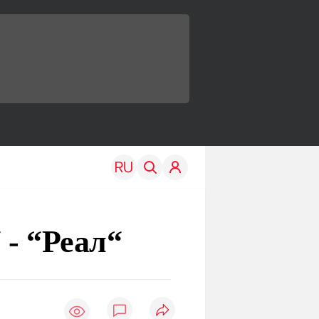
 - “Реал“
TRAVEL
EDU
Моя страна
Новости