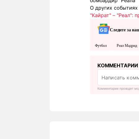
бомбардир "Реала" 
О других событиях 
"Кайрат" – "Реал":
Следите за на
Футбол
Реал Мадрид
КОММЕНТАРИИ
Комментарии проходят мо