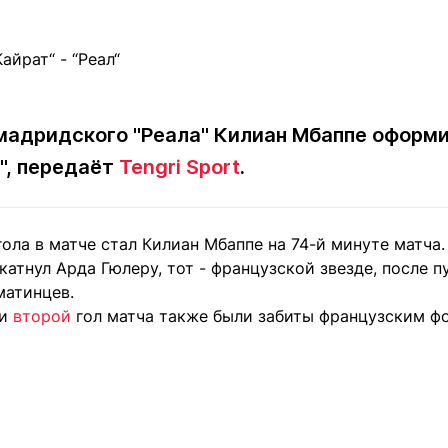
Статьи
округ спорта
Статьи
Полезное
ренды
Блоги
ига
Обзоры
емпионов
Спецпроек
адридского "Реала" Килиан Мбаппе оформил
", передаёт
Tengri Sport
.
Контакты редакции
Вакансии
Реклама
Пресс-центр
ола в матче стал Килиан Мбаппе на 74-й минуте матча.
 катнул Арда Гюлеру, тот - французской звезде, после 
матинцев.
и
второй
гол матча также были забиты французским фо
клама
+7 (700) 3 888 188