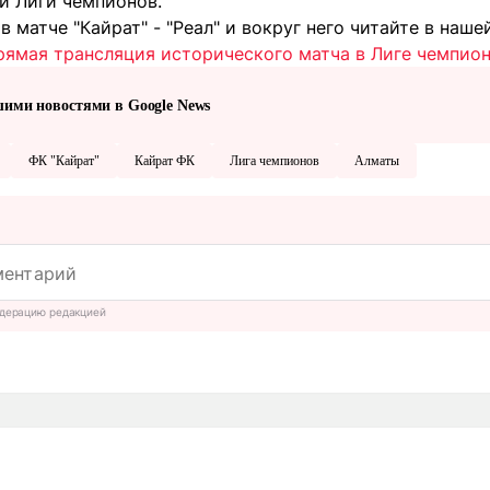
и Лиги чемпионов.
в матче "Кайрат" - "Реал" и вокруг него читайте в наше
 прямая трансляция исторического матча в Лиге чемпио
шими новостями в Google News
ФК "Кайрат"
Кайрат ФК
Лига чемпионов
Алматы
дерацию редакцией