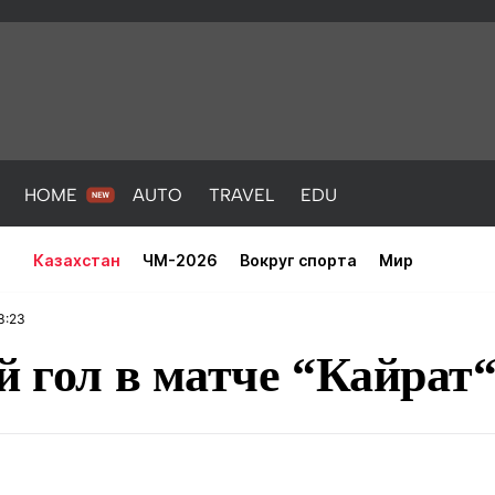
HOME
AUTO
TRAVEL
EDU
Казахстан
ЧМ-2026
Вокруг спорта
Мир
3:23
й гол в матче “Кайрат“
PORT
HEALTH
HOME
AUTO
Новости
порт
Новости
Новости