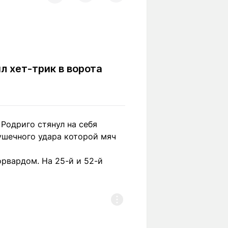
Вокруг света
Образование
Путевые
Учебные
заметки
заведения
Маршруты
ты
Заилийского
 хет-трик в ворота
Алатау
Светлая тема
 Родриго стянул на себя
пушечного удара которой мяч
рвардом. На 25-й и 52-й
Мы в социальных сетях