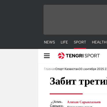
NEWS
LIFE
SPORT
HEALTH
30 сентября 2025 2
Главная
Спорт Казахстан
Забит трети
NEWS
LIFE
S
Алихан Сарыкхазыев
Новости
Красиво
С