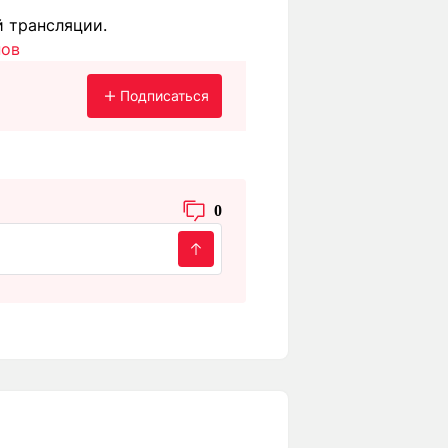
й трансляции.
нов
Подписаться
0