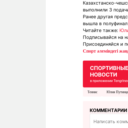
Казахстанско-чешск
выполнили 3 подач
Ранее другая пред
вышла в полуфинал 
Читайте также:
Юли
Подписывайся на н
Присоединяйся и п
Спорт әлеміндегі жаңа
Теннис
Юлия Путинце
КОММЕНТАРИИ