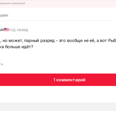
дерацию редакцией
дние
год назад
ын
 но может, парный разряд - это вообще не её, а вот Рыб
ка больше идёт?
та
1 комментарий