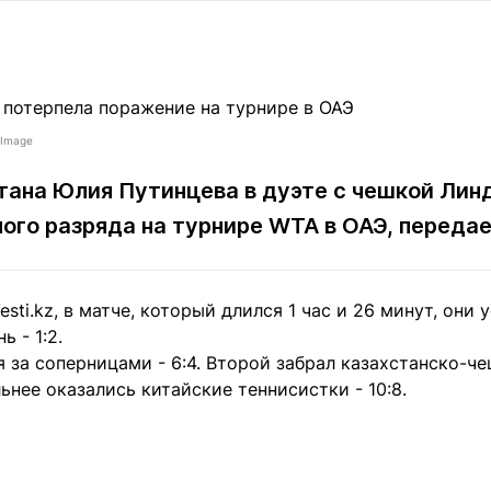
Статьи
округ спорта
Статьи
Полезное
ренды
Блоги
ига
Обзоры
емпионов
Спецпроек
_Image
тана Юлия Путинцева в дуэте с чешкой Лин
ного разряда на турнире WTA в ОАЭ, переда
Контакты редакции
Вакансии
Реклама
Пресс-центр
esti.kz, в матче, который длился 1 час и 26 минут, они
 - 1:2.
клама
 за соперницами - 6:4. Второй забрал казахстанско-чеш
+7 (700) 3 888 188
ьнее оказались китайские теннисистки - 10:8.