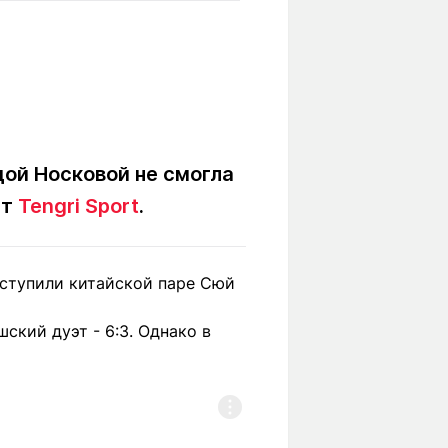
Вокруг света
Образование
Путевые
Учебные
заметки
заведения
Маршруты
ты
Заилийского
Алатау
дой Носковой не смогла
ет
Tengri Sport
.
Светлая тема
 уступили китайской паре Сюй
Мы в социальных сетях
ский дуэт - 6:3. Однако в