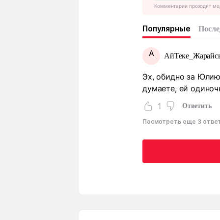
Комментарии проходят мо
Популярные
После
А
АйТеке_Жарайс
Эх, обидно за Юлию,
думаете, ей одиноч
1
Ответить
Посмотреть еще 3 отве