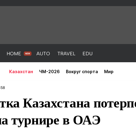
HOME
AUTO
TRAVEL
EDU
Казахстан
ЧМ-2026
Вокруг спорта
Мир
:58
тка Казахстана потерп
на турнире в ОАЭ
PORT
HEALTH
HOME
AUTO
Новости
порт
Новости
Новости