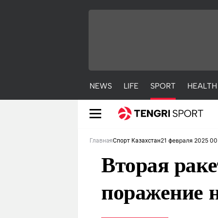
NEWS
LIFE
SPORT
HEALTH
21 февраля 2025 00
Главная
Спорт Казахстан
Вторая раке
поражение 
NEWS
LIFE
S
Новости
Красиво
С