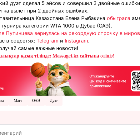
ий дуэт сделал 5 эйсов и совершил 3 двойные ошибки,
и на вылет при 2 двойных ошибках.
ставительница Казахстана Елена Рыбакина
обыграла
аме
турнира категории WTA 1000 в Дубае (ОАЭ).
я Путинцева вернулась на рекордную строчку в миров
ас в соцсетях:
Telegram
и
Instagram
.
олучай самые важные новости!
лықтар қазақ тілінде: Massaget.kz сайтына өтіңіз!
ва
Матч
ОАЭ
Дуэт