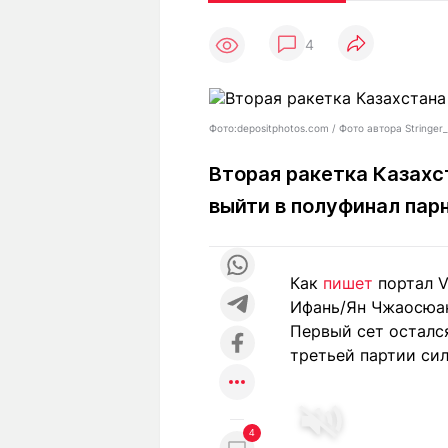
Статьи
Выгодно
В
4
Погода
Полезно
Т
Спецпроекты
Любопытно
Л
ч
Рейтинги
Гороскопы
Фото:depositphotos.com / Фото автора Stringer
Рецепты
Вторая ракетка Казахс
выйти в полуфинал пар
О проекте
Как
пишет
портал V
Ифань/Ян Чжаосюань
Редакция
Ре
Первый сет остался
+7 (777) 001 44 99
третьей партии сил
4