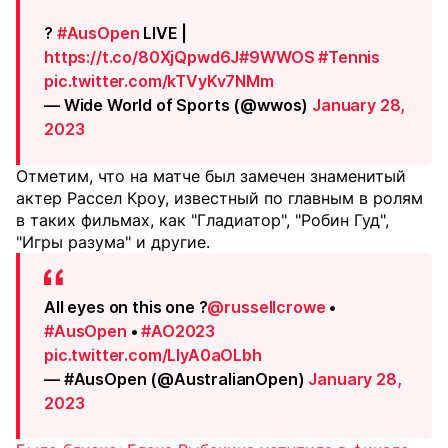
?️
#AusOpen
LIVE |
https://t.co/80XjQpwd6J
#9WWOS
#Tennis
pic.twitter.com/kTVyKv7NMm
— Wide World of Sports (@wwos)
January 28,
2023
Отметим, что на матче был замечен знаменитый
актер Рассел Кроу, известный по главным в ролям
в таких фильмах, как "Гладиатор", "Робин Гуд",
"Игры разума" и другие.
All eyes on this one ?
@russellcrowe
•
#AusOpen
•
#AO2023
pic.twitter.com/LIyA0aOLbh
— #AusOpen (@AustralianOpen)
January 28,
2023