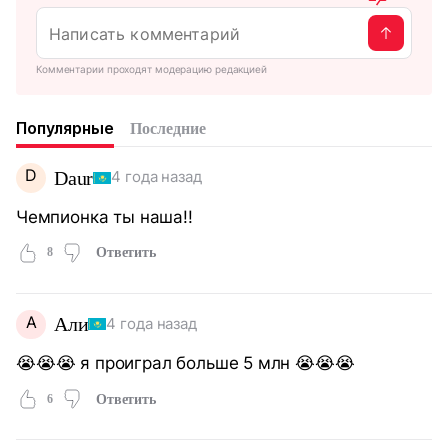
Комментарии проходят модерацию редакцией
Популярные
Последние
D
Daur
4 года назад
Чемпионка ты наша!!
8
Ответить
А
Али
4 года назад
😭😭😭 я проиграл больше 5 млн 😭😭😭
6
Ответить