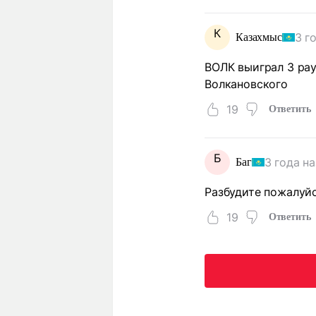
К
3 г
Казахмыс
ВОЛК выиграл 3 рау
Волкановского
19
Ответить
Б
3 года н
Баг
Разбудите пожалуйс
19
Ответить