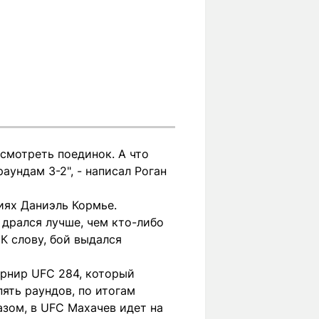
есмотреть поединок. А что
аундам 3-2", - написал Роган
иях Даниэль Кормье.
 дрался лучше, чем кто-либо
 К слову, бой выдался
урнир UFC 284, который
пять раундов, по итогам
азом, в UFC Махачев идет на