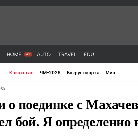
HOME
AUTO
TRAVEL
EDU
Казахстан
ЧМ-2026
Вокруг спорта
Мир
:50
и о поединке с Махаче
л бой. Я определенно
PORT
HEALTH
HOME
AUTO
Новости
порт
Новости
Новости