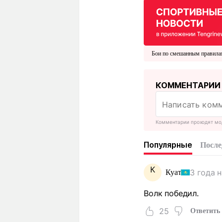
Бои по смешанным правил
КОММЕНТАРИИ
Комментарии проходят мо
Популярные
После
К
3 года 
Куат
Волк победил.
25
Ответить