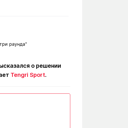
Вокруг света
Образование
Путевые
Учебные
заметки
заведения
Маршруты
ты
Заилийского
Алатау
ысказался о решении
Светлая тема
дает
Tengri Sport
.
Мы в социальных сетях