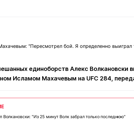
Статьи
округ спорта
Статьи
Полезное
ренды
Блоги
ига
Обзоры
емпионов
Спецпроек
мешанных единоборств Алекс Волкановски в
Контакты редакции
Вакансии
Реклама
Пресс-центр
ином Исламом Махачевым на UFC 284, пере
клама
+7 (700) 3 888 188
ИЕ
л Волкановски: "Из 25 минут Волк забрал только последнюю"