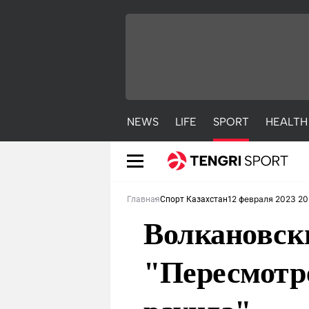
NEWS
LIFE
SPORT
HEALTH
12 февраля 2023 20
Главная
Спорт Казахстан
Волкановск
"Пересмотре
NEWS
LIFE
S
Новости
Красиво
С