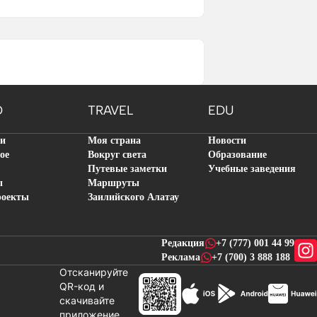
O
TRAVEL
EDU
ти
Моя страна
Новости
ое
Вокруг света
Образование
Путевые заметки
Учебные заведения
ы
Маршруты
роекты
Заилийского Алатау
Редакция
+7 (777) 001 44 99
Реклама
+7 (700) 3 888 188
Отсканируйте
QR-код и
скачивайте
новостей
приложение