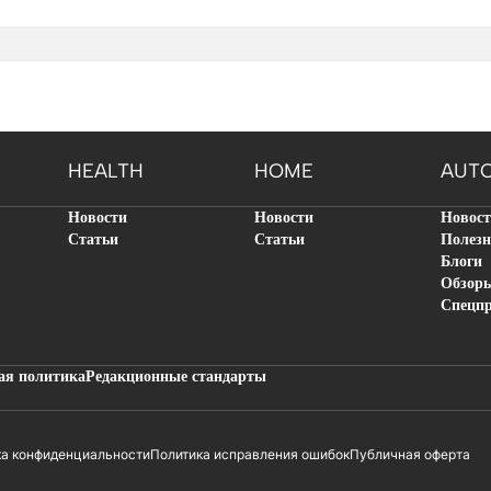
HEALTH
HOME
AUT
Новости
Новости
Новос
Статьи
Статьи
Полезн
Блоги
Обзор
Спецп
ая политика
Редакционные стандарты
ка конфиденциальности
Политика исправления ошибок
Публичная оферта