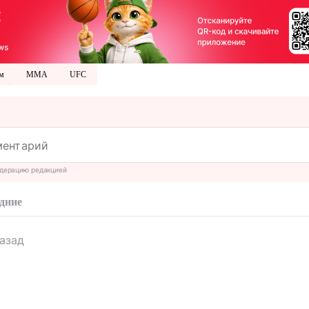
ам
ММА
UFC
дерацию редакцией
дние
назад