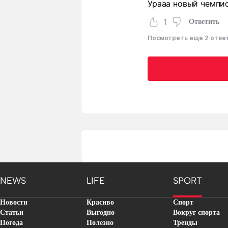
Урааа новый чемпио
1
Ответить
Посмотреть еще 2 отве
NEWS
LIFE
SPORT
Новости
Красиво
Спорт
Статьи
Выгодно
Вокруг спорта
Погода
Полезно
Тренды