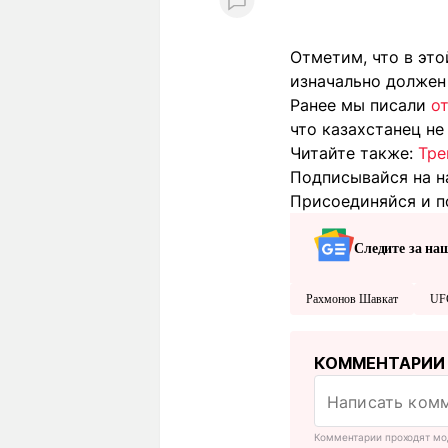
Отметим, что в эт
изначально должен
Ранее мы писали
о
что казахстанец не
Читайте также:
Тре
Подписывайся на н
Присоединяйся и п
Следите за на
Рахмонов Шавкат
UF
КОММЕНТАРИИ
Комментарии проходят мо