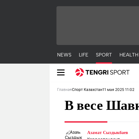
NEWS
LIFE
SPORT
HEALTH
11 мая 2025 11:02
Главная
Спорт Казахстан
В весе Шав
NEWS
LIFE
S
Азамат Сыздыкбаев
Новости
Красиво
С