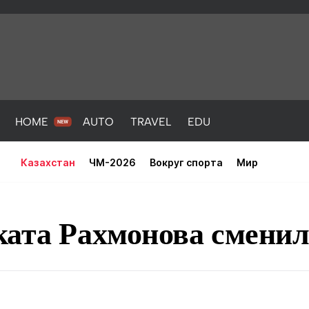
HOME
AUTO
TRAVEL
EDU
Казахстан
ЧМ-2026
Вокруг спорта
Мир
ката Рахмонова смени
PORT
HEALTH
HOME
AUTO
Новости
порт
Новости
Новости