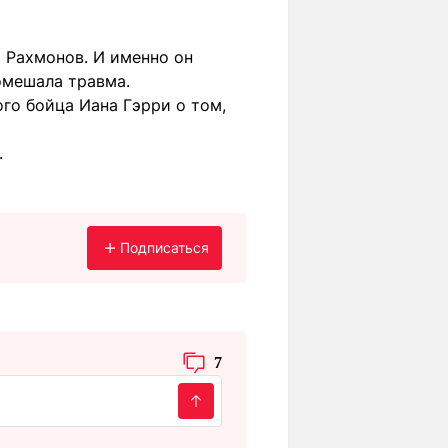
 Рахмонов. И именно он
омешала травма.
го бойца Иана Гэрри о том,
.
Подписаться
7