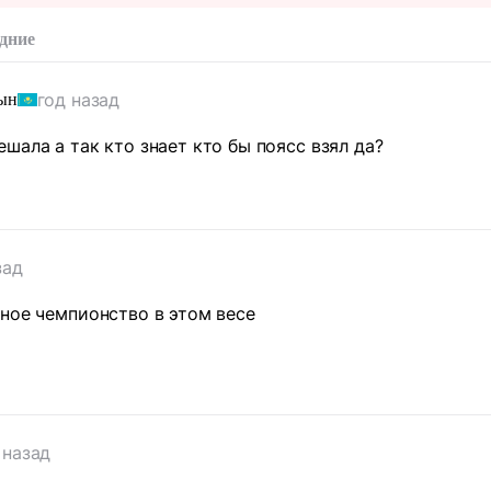
дние
год назад
ын
шала а так кто знает кто бы поясс взял да?
зад
ное чемпионство в этом весе
т
 назад