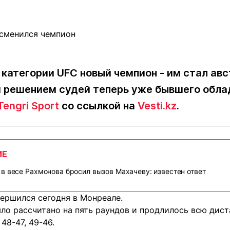
Статьи
округ спорта
Статьи
Полезное
ренды
Блоги
ига
Обзоры
емпионов
Спецпроек
 категории UFC новый чемпион - им стал а
 решением судей теперь уже бывшего обла
Tengri Sport
со ссылкой на
Vesti.kz
.
Контакты редакции
Вакансии
Реклама
Пресс-центр
ИЕ
клама
в весе Рахмонова бросил вызов Махачеву: известен ответ
+7 (700) 3 888 188
вершился сегодня в Монреале.
ло рассчитано на пять раундов и продлилось всю дист
48-47, 49-46.