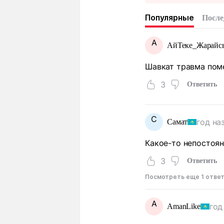
Популярные
После
А
АйТеке_Жарайс
Шавкат травма поме
3
Ответить
С
год на
Самат
Какое-то непостоян
3
Ответить
Посмотреть еще 1 отве
A
год
AmanLike