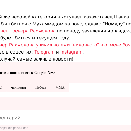
ой же весовой категории выступает казахстанец Шавкат
 был биться с Мухаммадом за пояс, однако "Номаду" п
твет тренера Рахмонова
по поводу заявления ирландско
 будет биться в текущем году.
нер Рахмонова уличил во лжи “виновного“ в отмене боя
ас в соцсетях:
Telegram
и
Instagram
.
олучай самые важные новости!
шими новостями в Google News
C
чемпионы
Победа
ММА
дерацию редакцией