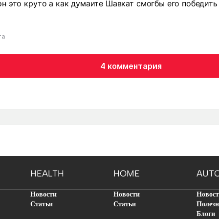
н это круто а как думаите Шавкат смогбы его победить
та
4 комментария
HEALTH
HOME
AUT
Новости
Новости
Новос
Статьи
Статьи
Полезн
Блоги