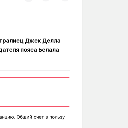
Вокруг света
Образование
Путевые
Учебные
заметки
заведения
Маршруты
ты
Заилийского
Алатау
встралиец Джек Делла
дателя пояса Белала
Светлая тема
Мы в социальных сетях
анцию. Общий счет в пользу