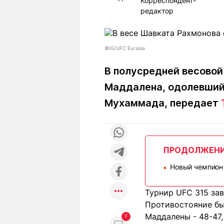
Корреспондент-
Статьи
редактор
Выгодно
В
Погода
Полезно
Т
Спецпроекты
Любопытно
Л
ч
©IG/UFC Eurasia
Рейтинги
Гороскопы
Рецепты
В полусредней весовой
Маддалена, одолевший
Мухаммада, передает
О проекте
ПРОДОЛЖЕН
Редакция
Ре
Новый чемпион 
+7 (777) 001 44 99
■
Турнир UFC 315 за
Противостояние бы
Маддалены - 48-47, 
7