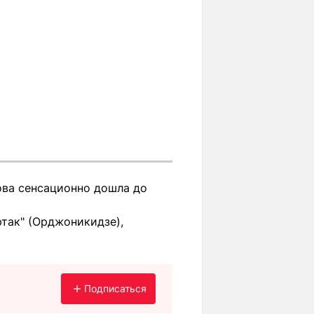
ова сенсационно дошла до
ртак" (Орджоникидзе),
Подписаться