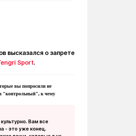
Вокруг света
Образование
Путевые
Учебные
заметки
заведения
Маршруты
ты
Заилийского
Алатау
ов высказался о запрете
Tengri Sport
.
Светлая тема
оторые вы попросили не
а "контрольный", к чему
Мы в социальных сетях
 культурно. Вам все
а - это уже конец.