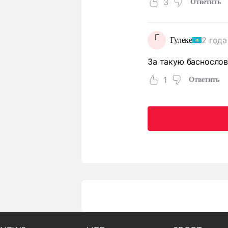
3
Ответить
Г
2 года
Гулеке
За такую баснослов
1
Ответить