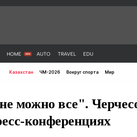
HOME
AUTO
TRAVEL
EDU
Казахстан
ЧМ-2026
Вокруг спорта
Мир
не можно все". Черчесо
ресс-конференциях
PORT
HEALTH
HOME
AUTO
Новости
порт
Новости
Новости