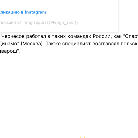
бликацию в Instagram
ликация от Tengri sport (@tengri_sport)
 Черчесов работал в таких командах России, как "Спар
 "Динамо" (Москва). Также специалист возглавлял польс
цварош".