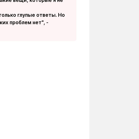
такие вещи, которые я не
только глупые ответы. Но
их проблем нет", -