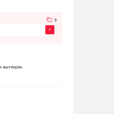
3
и вытянули.