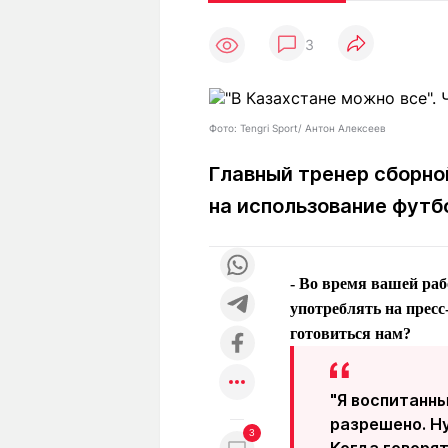
Статьи
Выгодно
В
3
Погода
Полезно
Т
Спецпроекты
Любопытно
Л
ч
Рейтинги
Гороскопы
Фото: Tengri Sport/ Антон Алексеев
Рецепты
Главный тренер сборно
на использование фут
О проекте
- Во время вашей ра
употреблять на прес
Редакция
Ре
готовиться нам?
+7 (777) 001 44 99
"Я воспитанны
разрешено. Ну
3