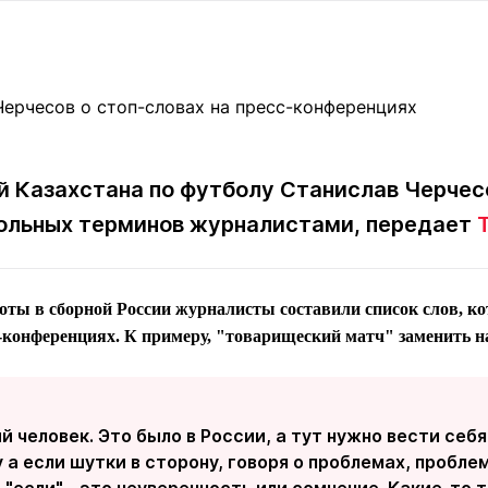
Статьи
округ спорта
Статьи
Полезное
ренды
Блоги
ига
Обзоры
емпионов
Спецпроек
й Казахстана по футболу Станислав Черчес
больных терминов журналистами, передает
Контакты редакции
Вакансии
Реклама
Пресс-центр
боты в сборной России журналисты составили список слов, к
с-конференциях. К примеру, "товарищеский матч" заменить н
клама
+7 (700) 3 888 188
й человек. Это было в России, а тут нужно вести себя
 а если шутки в сторону, говоря о проблемах, проблем