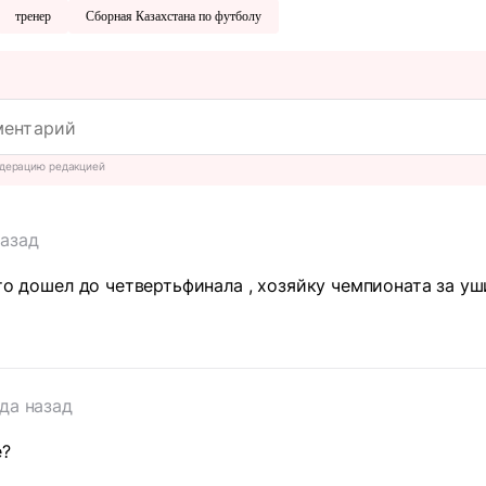
тренер
Сборная Казахстана по футболу
дерацию редакцией
назад
что дошел до четвертьфинала , хозяйку чемпионата за уш
ода назад
е?