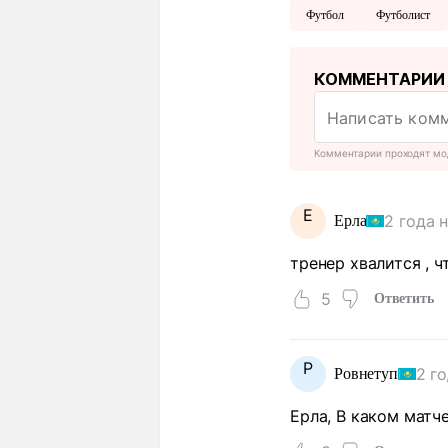
Футбол
Футболист
КОММЕНТАРИИ
Комментарии проходят мо
Е
2 года 
Ерла
тренер хвалится , 
5
Ответить
Р
2 г
Ровнетуп
Ерла, В каком матч