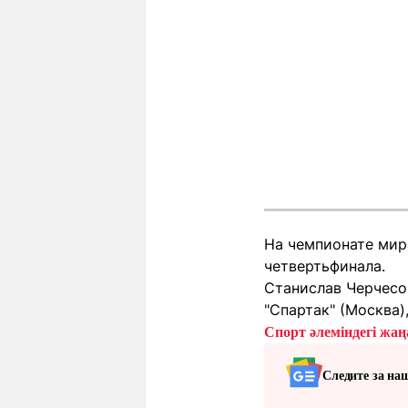
На чемпионате мир
четвертьфинала.
Станислав Черчесов
"Спартак" (Москва)
Спорт әлеміндегі жаңа
Следите за на