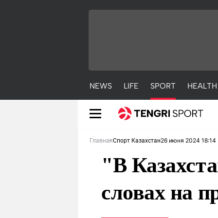
NEWS
LIFE
SPORT
HEALTH
26 июня 2024 18:14
Главная
Спорт Казахстан
"В Казахста
словах на п
NEWS
LIFE
S
Новости
Красиво
С