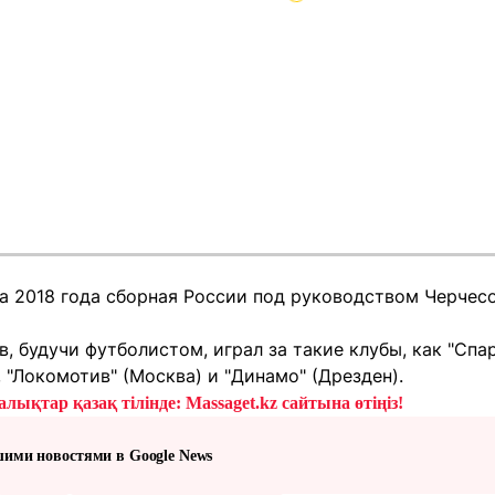
а 2018 года сборная России под руководством Черчес
, будучи футболистом, играл за такие клубы, как "Спа
, "Локомотив" (Москва) и "Динамо" (Дрезден).
лықтар қазақ тілінде: Massaget.kz сайтына өтіңіз!
шими новостями в Google News