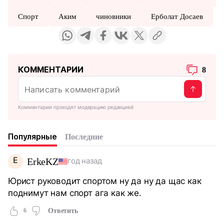
Спорт
Аким
чиновники
Ерболат Досаев
КОММЕНТАРИИ
8
Комментарии проходят модерацию редакцией
Популярные
Последние
E
ErkeKZ
год назад
Юрист руководит спортом ну да ну да щас как
поднимут нам спорт ага как же.
6
Ответить