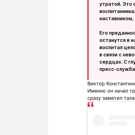
утратой. Это 
воспитанника
наставником,
Его преданно
останутся в н
воспитал цел
в связи с нев
сердцах. С гл
пресс-служба
Виктор Константин
Именно он начал тр
сразу заметил тала