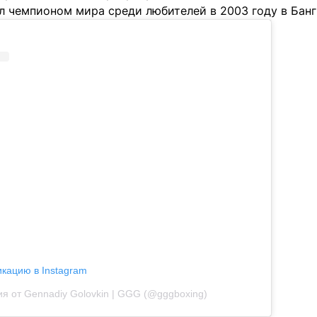
л чемпионом мира среди любителей в 2003 году в Банг
икацию в Instagram
я от Gennadiy Golovkin | GGG (@gggboxing)