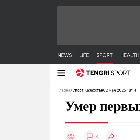
NEWS
LIFE
SPORT
HEALTH
02 мая 2025 18:14
Главная
Спорт Казахстан
Умер первы
NEWS
LIFE
S
8
Новости
Красиво
С