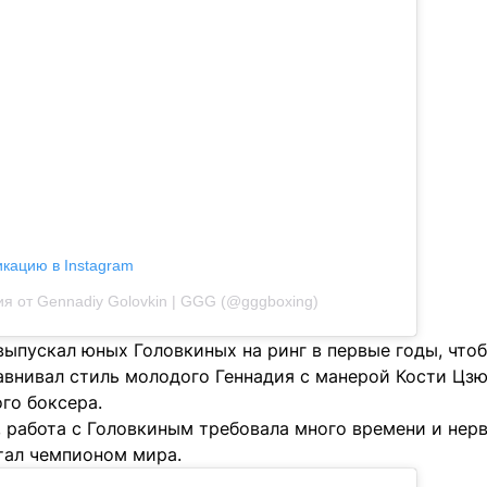
икацию в Instagram
я от Gennadiy Golovkin | GGG (@gggboxing)
выпускал юных Головкиных на ринг в первые годы, чтоб
авнивал стиль молодого Геннадия с манерой Кости Цзю
го боксера.
 работа с Головкиным требовала много времени и нерв
стал чемпионом мира.