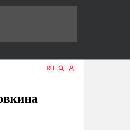
овкина
TRAVEL
EDU
Моя страна
Новости