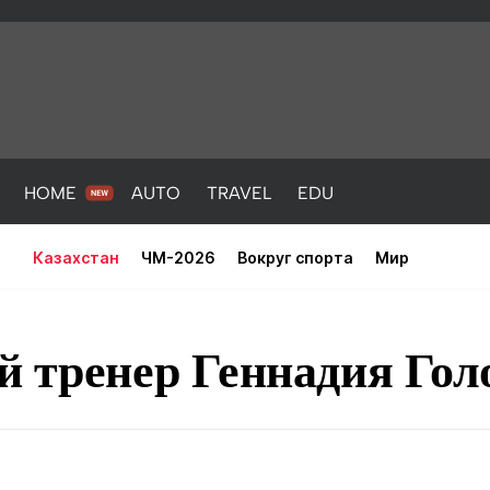
HOME
AUTO
TRAVEL
EDU
Казахстан
ЧМ-2026
Вокруг спорта
Мир
й тренер Геннадия Гол
PORT
HEALTH
HOME
AUTO
Новости
порт
Новости
Новости