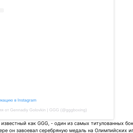
икацию в Instagram
я от Gennadiy Golovkin | GGG (@gggboxing)
 известный как GGG, - один из самых титулованных бо
ере он завоевал серебряную медаль на Олимпийских иг