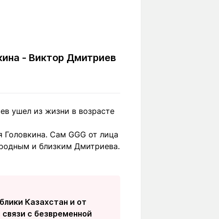
Вокруг света
Образование
Путевые
Учебные
заметки
заведения
Маршруты
ты
кина - Виктор Дмитриев
Заилийского
Алатау
ев ушел из жизни в возрасте
Светлая тема
я Головкина. Сам GGG от лица
 родным и близким Дмитриева.
Мы в социальных сетях
блики Казахстан и от
 связи с безвременной