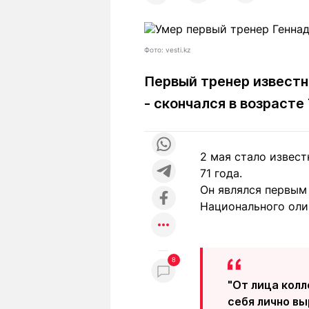
Статьи
Выгодно
В
Погода
Полезно
Т
Фото: vesti.kz
Спецпроекты
Любопытно
Л
ч
Рейтинги
Гороскопы
Первый тренер известн
Рецепты
- скончался в возрасте
2 мая стало извест
О проекте
71 года.
Он являлся первым
Национального оли
Редакция
Ре
+7 (777) 001 44 99
8
"От лица кол
себя лично в