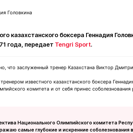
Статьи
округ спорта
Статьи
Полезное
ренды
Блоги
ига
Обзоры
емпионов
Спецпроек
ого казахстанского боксера Геннадия Голов
 71 года, передает
Tengri Sport
.
но, что заслуженный тренер Казахстана Виктор Дмитри
Контакты редакции
Вакансии
Реклама
Пресс-центр
 тренером известного казахстанского боксера Геннади
мпийского комитета и от себя принес соболезнования
клама
+7 (700) 3 888 188
лектива Национального Олимпийского комитета Респу
ыражаю самые глубокие и искренние соболезнования в