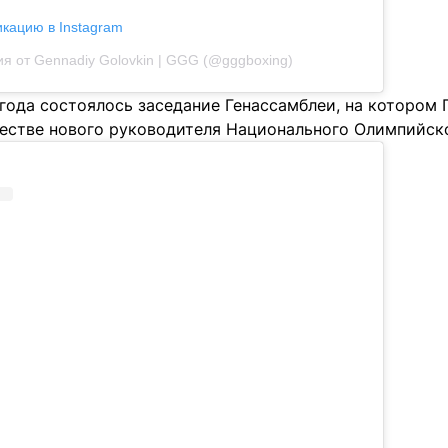
икацию в Instagram
я от Gennadiy Golovkin | GGG (@gggboxing)
года состоялось заседание Генассамблеи, на котором 
честве нового руководителя Национального Олимпийск