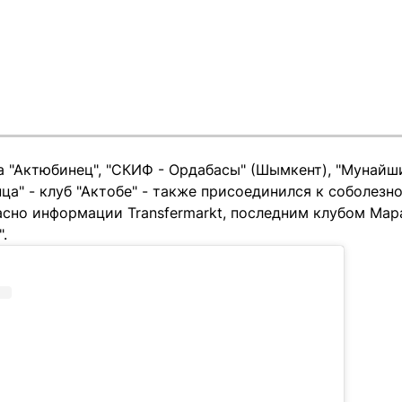
а "Актюбинец", "СКИФ - Ордабасы" (Шымкент), "Мунайши
а" - клуб "Актобе" - также присоединился к соболезн
асно информации Transfermarkt, последним клубом Мар
.