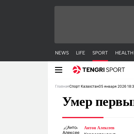
NEWS
LIFE
SPORT
HEALTH
05 января 2026 18:
Главная
Спорт Казахстан
Умер первы
NEWS
LIFE
S
Антон Алексеев
Новости
Красиво
С