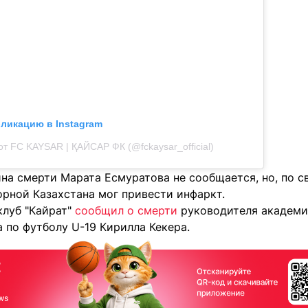
бликацию в Instagram
т FC KAYSAR | ҚАЙСАР ФК (@fckaysar_official)
на смерти Марата Есмуратова не сообщается, но, по с
орной Казахстана мог привести инфаркт.
клуб "Кайрат"
сообщил о смерти
руководителя академи
 по футболу U-19 Кирилла Кекера.