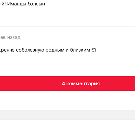
ый! Иманды болсын
ев назад
кренне соболезную родным и близким 🤲
4 комментария