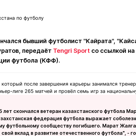
Статьи
округ спорта
Статьи
Полезное
ренды
Блоги
ига
Обзоры
емпионов
Спецпроек
ончался бывший футболист "Кайрата", "Кайс
уратов, передаёт
Tengri Sport
со ссылкой на
ции футбола (КФФ).
Контакты редакции
Вакансии
Реклама
Пресс-центр
 который после завершения карьеры занимался тренер
мьер-лиге 265 матчей и провёл семь игр за националь
клама
+7 (700) 3 888 188
65 лет скончался ветеран казахстанского футбола М
азахстанская федерация футбола выражает соболезн
му футбольному сообществу погибшего. Марат Жалгас
 свой вклад в развитие отечественного футбола", - 