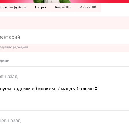
хстана по футболу
Смерть
Кайрат ФК
Актобе ФК
дерацию редакцией
дние
ев назад
знуем родным и близким. Иманды болсын 🤲
цев назад