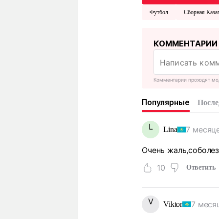
Футбол
Сборная Каза
КОММЕНТАРИИ
Комментарии проходят мо
Популярные
После
L
7 месяц
Lina
Очень жаль,соболе
10
Ответить
V
7 меся
Viktor