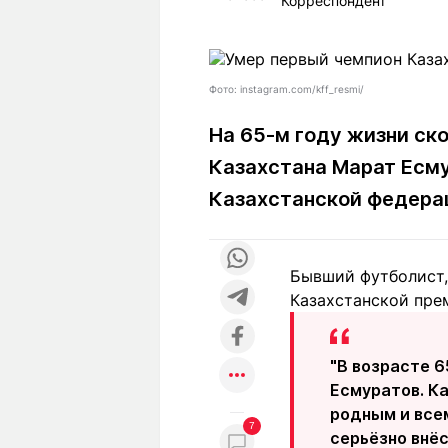
Корреспондент
Статьи
Выгодно
В
Погода
Полезно
Т
Спецпроекты
Любопытно
Л
Фото: instagram.com/kff_resmi/
ч
Рейтинги
Гороскопы
На 65-м году жизни ск
Рецепты
Казахстана Марат Есм
Казахстанской федера
О проекте
Бывший футболист,
Казахстанской пре
Редакция
Ре
+7 (777) 001 44 99
"В возрасте 
Есмуратов. К
родным и все
7
серьёзно внёс