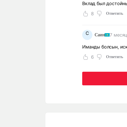
Вклад был достойн
8
Ответить
С
7 месяц
Саин
Иманды болсын, ис
6
Ответить