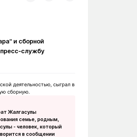
Вокруг света
Образование
Путевые
Учебные
заметки
заведения
Маршруты
ты
Заилийского
ара" и сборной
Алатау
 пресс-службу
Светлая тема
ской деятельностью, сыграл в
ную сборную.
Мы в социальных сетях
арат Жалгасулы
ования семье, родным,
улы - человек, который
говорится в сообщении