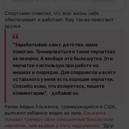
Публикация от A I D Y N Y E L Z H A N O V (@yelzhanov_)
Спортсмен отметил, что всю жизнь себя
обеспечивает и работает. Ему также помогают
друзья.
"Зарабатываю сам с детства, маме
помогаю. Тренироваться в таких перчатках
не позорно. А вообще это была шутка. Эти
перчатки я использую при работе на
мешках и снарядах. Для спаррингов и всего
остального у меня есть хорошие перчатки.
Спасибо всем, что волнуетесь, пишете
комментарии", - добавил он.
Ранее Айдын Ельжанов, тренирующийся в США,
выложил забавное видео из зала.
Ельжанов
показал тренеру свои изношенные боксерские
перчатки, чем вызвал у того недоумение
. "Друг