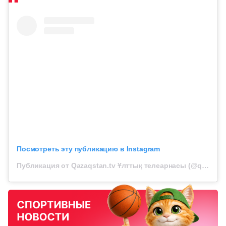
Посмотреть эту публикацию в Instagram
Публикация от Qazaqstan.tv Ұлттық телеарнасы (@qazaqstantv)