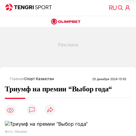
Главная
Спорт Казахстан
25 декабря 2024 15:55
Триумф на премии “Выбор года“
Фото: Olimpbet.