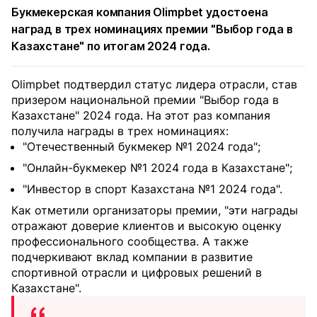
Букмекерская компания Olimpbet удостоена
наград в трех номинациях премии "Выбор года в
Казахстане" по итогам 2024 года.
Olimpbet подтвердил статус лидера отрасли, став
призером национальной премии "Выбор года в
Казахстане" 2024 года. На этот раз компания
получила награды в трех номинациях:
"Отечественный букмекер №1 2024 года";
"Онлайн-букмекер №1 2024 года в Казахстане";
"Инвестор в спорт Казахстана №1 2024 года".
Как отметили организаторы премии, "эти награды
отражают доверие клиентов и высокую оценку
профессионального сообщества. А также
подчеркивают вклад компании в развитие
спортивной отрасли и цифровых решений в
Казахстане".