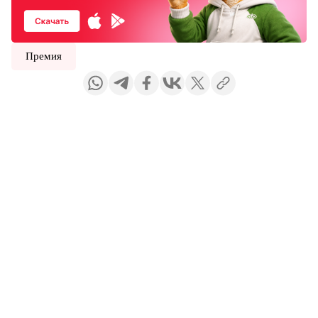
Премия