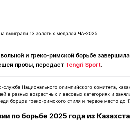
Статьи
округ спорта
Статьи
Полезное
ренды
Блоги
ига
Обзоры
емпионов
Спецпроек
 вольной и греко-римской борьбе завершила
сшей пробы, передает
Tengri Sport
.
Контакты редакции
Вакансии
Реклама
Пресс-центр
с-служба Национального олимпийского комитета, каза
клама
лей в разных возрастных и весовых категориях и заня
+7 (700) 3 888 188
реди борцов греко-римского стиля и первое место до 1
ии по борьбе 2025 года из Казахст