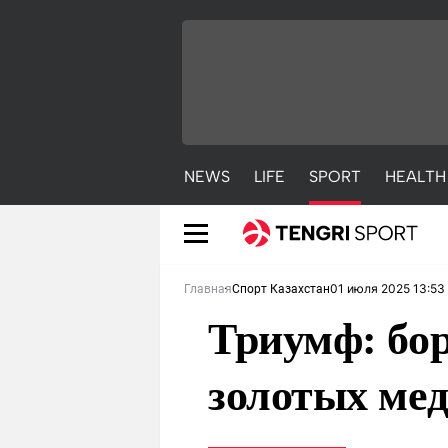
NEWS
LIFE
SPORT
HEALTH
01 июля 2025 13:53
Главная
Спорт Казахстан
Триумф: бор
золотых ме
NEWS
LIFE
S
Новости
Красиво
С