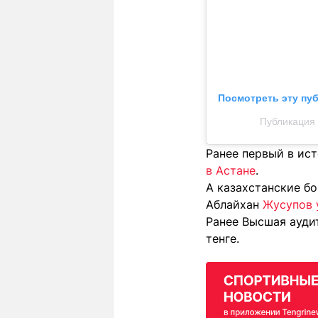
Посмотреть эту пу
Публикация о
Ранее первый в ис
в Астане
.
А казахстанские бо
Аблайхан
Жусупов 
Ранее Высшая ауди
тенге.