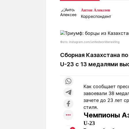
Статьи
Выгодно
В
Антон Алексеев
Погода
Полезно
Т
Корреспондент
Спецпроекты
Любопытно
Л
ч
Рейтинги
Гороскопы
Рецепты
Фото: instagram.com/unitedworldwrestling
Сборная Казахстана по
U-23 c 13 медалями вы
О проекте
Как сообщает прес
Редакция
Ре
завоевали 38 меда
+7 (777) 001 44 99
зачете до 23 лет с
стиля.
Чемпионы Аз
U-23