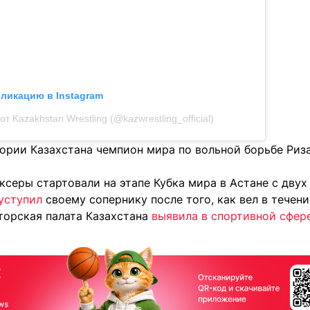
бликацию в Instagram
т Kazakhstan Wrestling (@kazwrestling_official)
тории Казахстана чемпион мира по вольной борьбе Риз
ксеры стартовали на этапе Кубка мира в Астане с двух
уступил
своему сопернику после того, как вел в течени
торская палата Казахстана
выявила в спортивной сфер