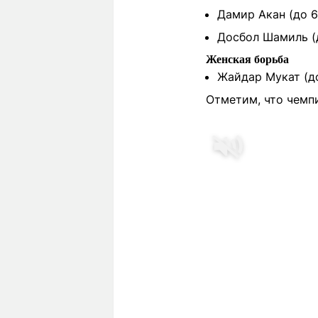
Дамир Акан (до 6
Досбол Шамиль (
Женская борьба
Жайдар Мукат (до
Отметим, что чемп