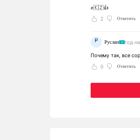
✊️🇰🇿👍
2
Ответить
Р
год н
Руслан
Почему так, все со
0
Ответить