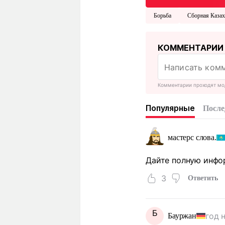
Борьба
Сборная Казах
КОММЕНТАРИИ
Комментарии проходят мо
Популярные
После
мастерс слова.
Дайте полную инфор
3
Ответить
Б
год 
Бауржан