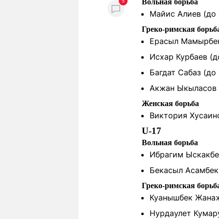
Вольная борьба
5
Майис Алиев (до 
Греко-римская борьб
Ерасыл Мамырбек
Исхар Курбаев (д
Багдат Сабаз (до
Акжан Ыкыласов 
Женская борьба
Виктория Хусаино
U-17
Вольная борьба
Ибрагим Ыскакбе
Бекасыл Асамбек 
Греко-римская борьб
Куанышбек Жанаж
Нурдаулет Кумару