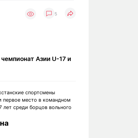
Вокруг света
Образование
5
Путевые
Учебные
заметки
заведения
Маршруты
ты
Заилийского
Алатау
 чемпионат Азии U-17 и
Светлая тема
хстанские спортсмены
Мы в социальных сетях
ли первое место в командном
7 лет среди борцов вольного
ана