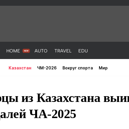
HOME
AUTO
TRAVEL
EDU
Казахстан
ЧМ-2026
Вокруг спорта
Мир
цы из Казахстана выи
далей ЧА-2025
PORT
HEALTH
HOME
AUTO
Новости
порт
Новости
Новости