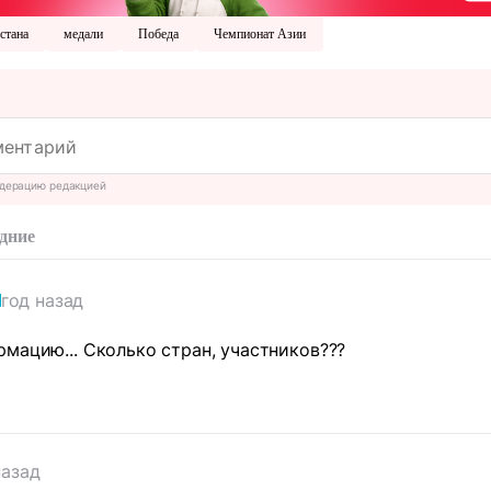
стана
медали
Победа
Чемпионат Азии
дерацию редакцией
дние
год назад
мацию... Сколько стран, участников???
назад