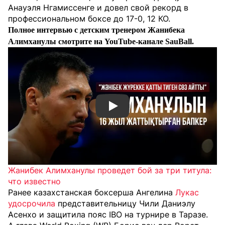
Анауэля Нгамиссенге и довел свой рекорд в
профессиональном боксе до 17-0, 12 КО.
Полное интервью с детским тренером Жанибека
Алимханулы смотрите на YouTube-канале SauBall.
Смотреть видео YouTube
Жанибек Алимханулы проведет бой за три титула:
что известно
Ранее казахстанская боксерша Ангелина
Лукас
удосрочила
представительницу Чили Даниэлу
Асенхо и защитила пояс IBO на турнире в Таразе.