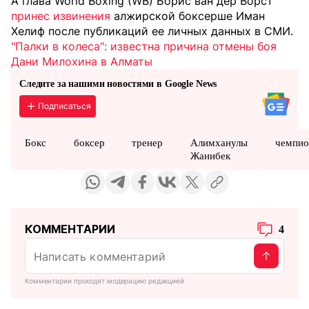
А глава World Boxing (WB) Борис ван дер Ворст
принес извинения
алжирской боксерше Иман
Хелиф после публикаций ее личных данных в СМИ.
"Палки в колеса": известна причина отмены боя
Дани Милохина в Алматы
Следите за нашими новостями в Google News
Подписаться
Бокс
боксер
тренер
Алимханулы
чемпи
Жанибек
КОММЕНТАРИИ
4
Комментарии проходят модерацию редакцией