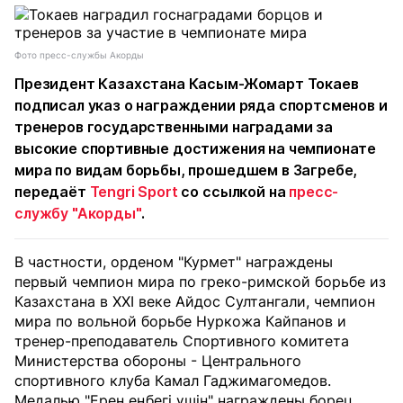
Фото пресс-службы Акорды
Президент Казахстана Касым-Жомарт Токаев
подписал указ о награждении ряда спортсменов и
тренеров государственными наградами за
высокие спортивные достижения на чемпионате
мира по видам борьбы, прошедшем в Загребе,
передаёт
Tengri Sport
со ссылкой на
пресс-
службу "Акорды"
.
В частности, орденом "Курмет" награждены
первый чемпион мира по греко-римской борьбе из
Казахстана в XXI веке Айдос Султангали, чемпион
мира по вольной борьбе Нуркожа Кайпанов и
тренер-преподаватель Спортивного комитета
Министерства обороны - Центрального
спортивного клуба Камал Гаджимагомедов.
Медалью "Ерен еңбегі үшін" награждены борец