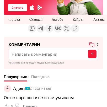
Футзал
Скандал
Актобе
Кайрат
Астана
КОММЕНТАРИИ
7
Комментарии проходят модерацию редакцией
Популярные
Последние
А
Адият
2 года назад
Он не нарошно и не злым умыслом
9
Ответить