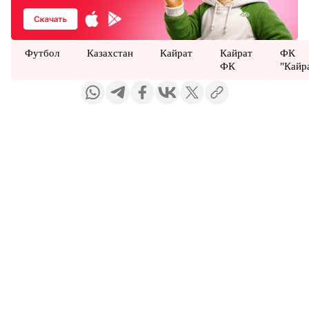
Футбол
Казахстан
Кайрат
Кайрат
ФК
ФК
"Кайр