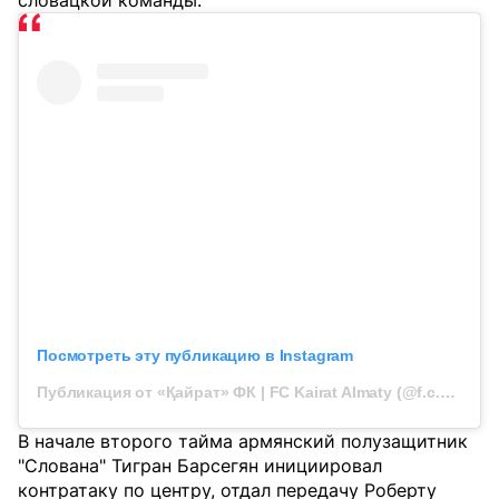
словацкой команды.
Посмотреть эту публикацию в Instagram
Публикация от «Қайрат» ФК | FC Kairat Almaty (@f.c.kairat)
В начале второго тайма армянский полузащитник
"Слована" Тигран Барсегян инициировал
контратаку по центру, отдал передачу Роберту