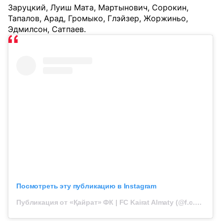
Заруцкий, Луиш Мата, Мартынович, Сорокин,
Тапалов, Арад, Громыко, Глэйзер, Жоржиньо,
Эдмилсон, Сатпаев.
Посмотреть эту публикацию в Instagram
Публикация от «Қайрат» ФК | FC Kairat Almaty (@f.c.kairat)