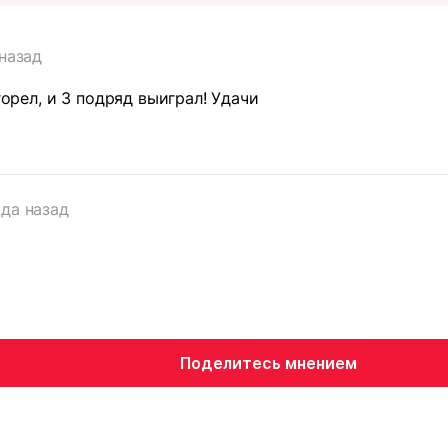
 назад
 горел, и 3 подряд выиграл! Удачи
ода назад
Поделитесь мнением