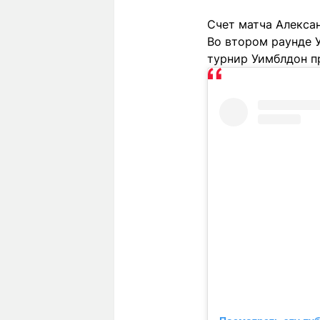
Счет матча Александр
Во втором раунде 
турнир Уимблдон п