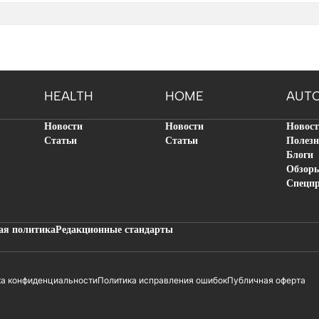
HEALTH
HOME
AUT
Новости
Новости
Новос
Статьи
Статьи
Полезн
Блоги
Обзор
Спецп
ая политика
Редакционные стандарты
ка конфиденциальности
Политика исправления ошибок
Публичная оферта