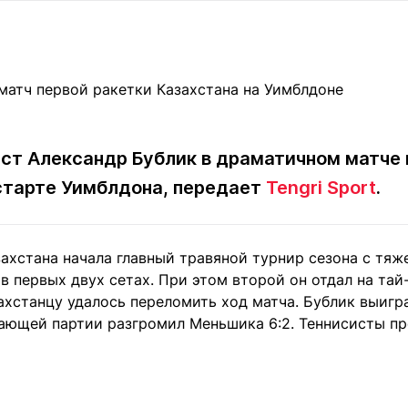
Статьи
округ спорта
Статьи
Полезное
ренды
Блоги
ига
Обзоры
емпионов
Спецпроек
ст Александр Бублик в драматичном матче 
старте Уимблдона, передает
Tengri Sport
.
Контакты редакции
Вакансии
Реклама
Пресс-центр
ахстана начала главный травяной турнир сезона с тяж
в первых двух сетах. При этом второй он отдал на тай-б
клама
ахстанцу удалось переломить ход матча. Бублик выигр
+7 (700) 3 888 188
шающей партии разгромил Меньшика 6:2. Теннисисты пр