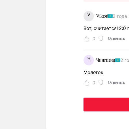
V
2 года
Viktor
Вот, считается! 2:0
0
Ответить
Ч
2 г
Чингизид
Молоток
0
Ответить