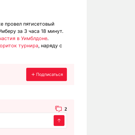
же провел пятисетовый
мберу за 3 часа 18 минут.
частия в Уимблдоне
.
вориток турнира
, наряду с
Подписаться
2