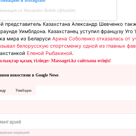
бликацию в Instagram
ликация от Alexander Bublik (@bublik)
ой представитель Казахстана Александр Шевченко так
раунде Уимблдона. Казахстанец уступил французу Уго У
тка мира из Беларуси
Арина Соболенко отказалась от у
зывал белорусскую спортсменку одной из главных фа
захстанкой
Еленой Рыбакиной
.
лықтар қазақ тілінде: Massaget.kz сайтына өтіңіз!
шими новостями в Google News
андр
Уимблдон
дерацию редакцией