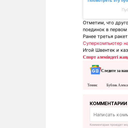
Посмотреть эту пу
Пуб
Отметим, что друг
поединок в первом 
Ранее третья раке
Суперкомпьютер на
Игой Швентек и ка
Спорт әлеміндегі жаңа
Следите за на
Теннис
Бублик Алекс
КОММЕНТАРИИ
Комментарии проходят мо