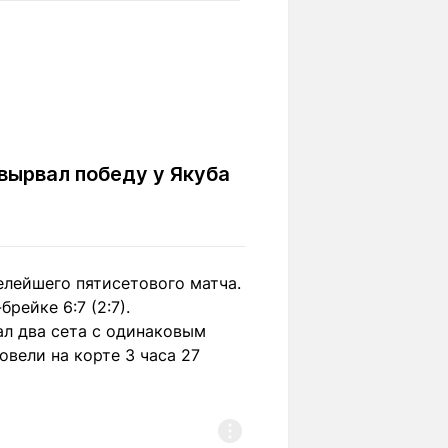
Вокруг света
Образование
Путевые
Учебные
заметки
заведения
Маршруты
ты
Заилийского
Алатау
вырвал победу у Якуба
Светлая тема
елейшего пятисетового матча.
рейке 6:7 (2:7).
Мы в социальных сетях
ал два сета с одинаковым
овели на корте 3 часа 27