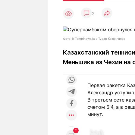
Статьи
Выгодно
В
2
Погода
Полезно
Т
Спецпроекты
Любопытно
Л
ч
Рейтинги
Гороскопы
Фото ©️ Tengrinews.kz / Турар Казангапов
Рецепты
Казахстанский тенниси
Меньшика из Чехии на 
О проекте
Первая ракетка Каз
Александр уступил 
Редакция
Ре
В третьем сете каз
+7 (777) 001 44 99
счетом 6:4, а в ре
минут.
2