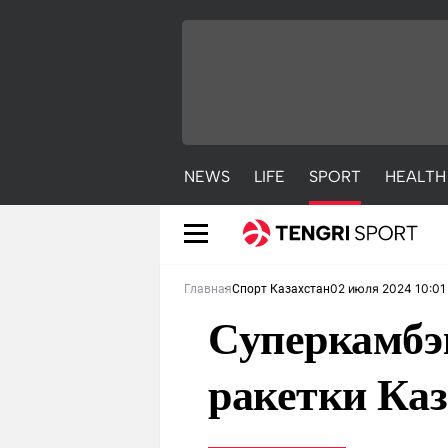
NEWS
LIFE
SPORT
HEALTH
02 июля 2024 10:01
Главная
Спорт Казахстан
Суперкамбэ
ракетки Каз
NEWS
LIFE
S
Новости
Красиво
С