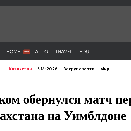
HOME
AUTO
TRAVEL
EDU
Казахстан
ЧМ-2026
Вокруг спорта
Мир
ком обернулся матч пе
ахстана на Уимблдоне
PORT
HEALTH
HOME
AUTO
Новости
порт
Новости
Новости