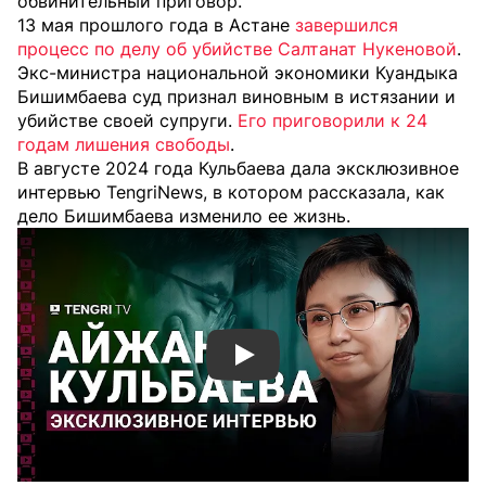
обвинительный приговор.
13 мая прошлого года в Астане
завершился
процесс по делу об убийстве Салтанат Нукеновой
.
Экс-министра национальной экономики Куандыка
Бишимбаева суд признал виновным в истязании и
убийстве своей супруги.
Его приговорили к 24
годам лишения свободы
.
В августе 2024 года Кульбаева дала эксклюзивное
интервью TengriNews, в котором рассказала, как
дело Бишимбаева изменило ее жизнь.
Смотреть видео YouTube