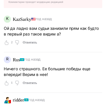
Комментарии проходят модерацию редакцией
K
KazSarky
год назад
Ой да ладно вам судьи занизили прям как будто
в первый раз такое видим а?
2
Ответить
R
Rus
год назад
Ничего страшного. Ее большие победы еще
впереди! Верим в нее!
1
Ответить
ridder
год назад