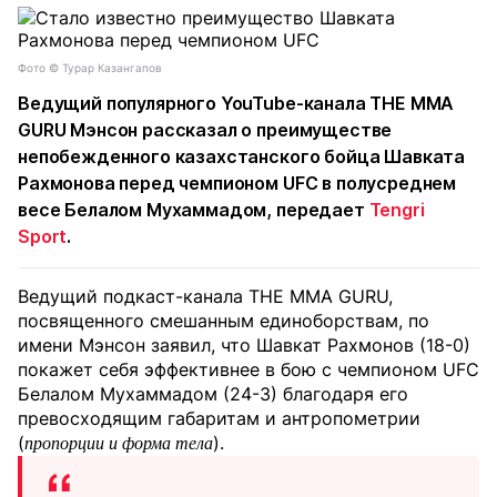
Фото ©️ Турар Казангапов
Ведущий популярного YouTube-канала THE MMA
GURU Мэнсон рассказал о преимуществе
непобежденного казахстанского бойца Шавката
Рахмонова перед чемпионом UFC в полусреднем
весе Белалом Мухаммадом, передает
Tengri
Sport
.
Ведущий подкаст-канала THE MMA GURU,
посвященного смешанным единоборствам, по
имени Мэнсон заявил, что Шавкат Рахмонов (18-0)
покажет себя эффективнее в бою с чемпионом UFC
Белалом Мухаммадом (24-3) благодаря его
превосходящим габаритам и антропометрии
(
).
пропорции и форма тела