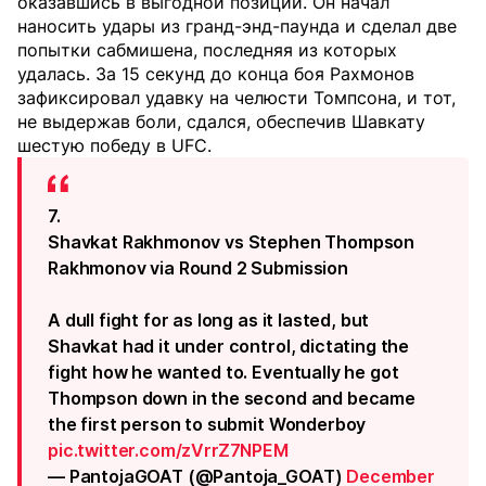
оказавшись в выгодной позиции. Он начал
наносить удары из гранд-энд-паунда и сделал две
попытки сабмишена, последняя из которых
удалась. За 15 секунд до конца боя Рахмонов
зафиксировал удавку на челюсти Томпсона, и тот,
не выдержав боли, сдался, обеспечив Шавкату
шестую победу в UFC.
7.
Shavkat Rakhmonov vs Stephen Thompson
Rakhmonov via Round 2 Submission
A dull fight for as long as it lasted, but
Shavkat had it under control, dictating the
fight how he wanted to. Eventually he got
Thompson down in the second and became
the first person to submit Wonderboy
pic.twitter.com/zVrrZ7NPEM
— PantojaGOAT (@Pantoja_GOAT)
December