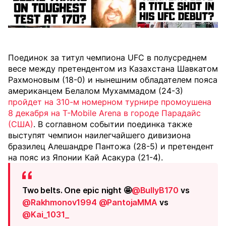
Поединок за титул чемпиона UFC в полусреднем
весе между претендентом из Казахстана Шавкатом
Рахмоновым (18-0) и нынешним обладателем пояса
американцем Белалом Мухаммадом (24-3)
пройдет на 310-м номерном турнире промоушена
8 декабря на T-Mobile Arena в городе Парадайс
(США)
. В соглавном событии поединка также
выступят чемпион наилегчайшего дивизиона
бразилец Алешандре Пантожа (28-5) и претендент
на пояс из Японии Кай Асакура (21-4).
Two belts. One epic night 🤩
@BullyB170
vs
@Rakhmonov1994
@PantojaMMA
vs
@Kai_1031_