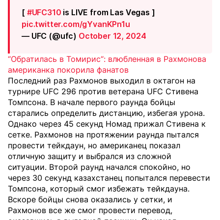
[
#UFC310
is LIVE from Las Vegas ]
pic.twitter.com/gYvanKPn1u
— UFC (@ufc)
October 12, 2024
“Обратилась в Томирис“: влюбленная в Рахмонова
американка покорила фанатов
Последний раз Рахмонов выходил в октагон на
турнире UFC 296 против ветерана UFC Стивена
Томпсона. В начале первого раунда бойцы
старались определить дистанцию, избегая урона.
Однако через 45 секунд Номад прижал Стивена к
сетке. Рахмонов на протяжении раунда пытался
провести тейкдаун, но американец показал
отличную защиту и выбрался из сложной
ситуации. Второй раунд начался спокойно, но
через 30 секунд казахстанец попытался перевести
Томпсона, который смог избежать тейкдауна.
Вскоре бойцы снова оказались у сетки, и
Рахмонов все же смог провести перевод,