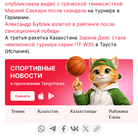
опубликовала видео с греческой теннисисткой
Марией Саккари после скандала
на турнире в
Германии.
Александр Бублик взлетел в рейтинге после
сенсационной победы
А третья ракетка Казахстана
Зарина Дияс стала
чемпионкой турнира серии ITF W35
в Таусте
(Испания).
Теннис
Казахстан
Казахстанцы
Рыбакина
Елена