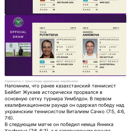
Cкриншоты с трансляции церемонии жеребьевки
Напомним, что ранее казахстанский теннисист
Бейбит Жукаев исторически прорвался в
основную сетку турнира Уимблдон. В первом
квалификационном раунде он одержал победу над
украинским теннисистом Виталием Сачко (7:5, 4:6,
7:6).
В следующем матче он победил немца Янника
Ханфмана (7:6, 6:3), а в завершающем раунде