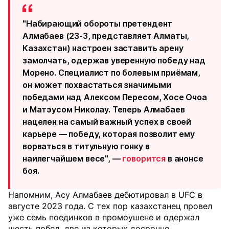
"Набирающий обороты претендент
Алмабаев (23-3, представляет Алматы,
Казахстан) настроен заставить арену
замолчать, одержав уверенную победу над
Морено. Специалист по болевым приёмам,
он может похвастаться значимыми
победами над Алексом Пересом, Хосе Очоа
и Матэусом Николау. Теперь Алмабаев
нацелен на самый важный успех в своей
карьере — победу, которая позволит ему
ворваться в титульную гонку в
наилегчайшем весе", —
говорится
в анонсе
боя.
Напомним, Асу Алмабаев дебютировал в UFC в
августе 2023 года. С тех пор казахстанец провел
уже семь поединков в промоушене и одержал
шесть побед, две из которых досрочно.