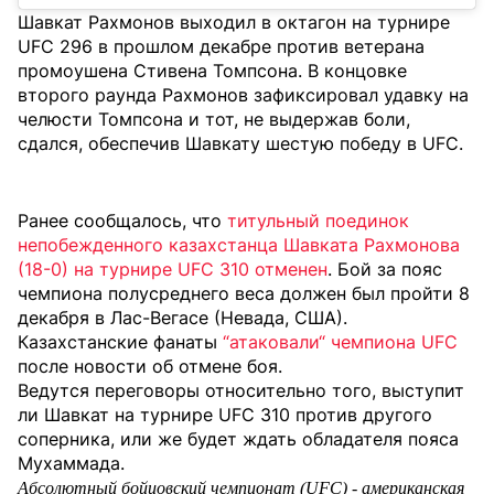
Шавкат Рахмонов выходил в октагон на турнире
UFC 296 в прошлом декабре против ветерана
промоушена Стивена Томпсона. В концовке
второго раунда Рахмонов зафиксировал удавку на
челюсти Томпсона и тот, не выдержав боли,
сдался, обеспечив Шавкату шестую победу в UFC.
Ранее сообщалось, что
титульный поединок
непобежденного казахстанца Шавката Рахмонова
(18-0) на турнире UFC 310 отменен
. Бой за пояс
чемпиона полусреднего веса должен был пройти 8
декабря в Лас-Вегасе (Невада, США).
Казахстанские фанаты
“атаковали“ чемпиона UFC
после новости об отмене боя.
Ведутся переговоры относительно того, выступит
ли Шавкат на турнире UFC 310 против другого
соперника, или же будет ждать обладателя пояса
Мухаммада.
Абсолютный бойцовский чемпионат (UFC) - американская