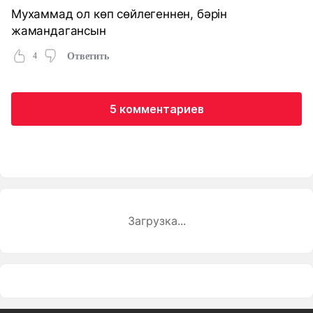
Мухаммад ол көп сөйлегеннен, бәрін
жамандагансын
4
Ответить
5 комментариев
Загрузка...