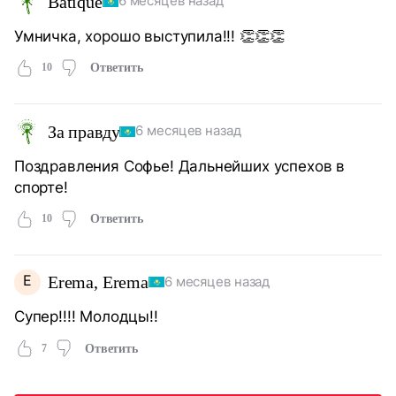
Batique
6 месяцев назад
Умничка, хорошо выступила!!! 👏👏👏
10
Ответить
За правду
6 месяцев назад
Поздравления Софье! Дальнейших успехов в
спорте!
10
Ответить
E
Erema, Erema
6 месяцев назад
Супер!!!! Молодцы!!
7
Ответить