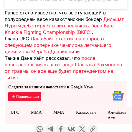
Ранее стало известно, что выступающий в
полусреднем весе казахстанский боксер
Дильшат
Нурым дебютирует в лиге кулачных боев Bare
Knuckle Fighting Championship (BKFC)
.
Глава UFC
Дана Уайт ответил на вопрос о
следующем сопернике чемпиона легчайшего
дивизиона Мераба Двалишвили
.
Также Дана Уайт рассказал, что
после
восстановления казахстанца Шавката Рахмонова
от травмы он все еще будет претендентом на
титул
.
Следите за нашими новостями в Google News
Подписаться
UFC
ММА
MMA
Казахстан
Алмабаев
Асу