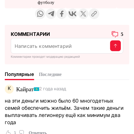
футболу
КОММЕНТАРИИ
5
Комментарии проходят модерацию редакцией
Популярные
Последние
К
Кайрат
2 года назад
на эти деньги можно было 60 многодетных
семей обеспечить жильём. Зачем такие деньги
выплачивать легионеру ещё как минимум два
года
5
Ответить