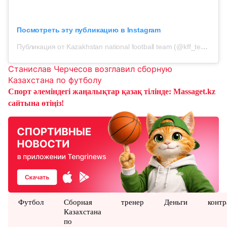
Посмотреть эту публикацию в Instagram
Публикация от Kazakhstan national football team (@kff_team)
Станислав Черчесов возглавил сборную
Казахстана по футболу
Спорт әлеміндегі жаңалықтар қазақ тілінде: Massaget.kz
сайтына өтіңіз!
Футбол
Сборная
тренер
Деньги
контр
Казахстана
по