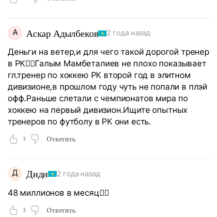
А
Аскар Адылбеков
2 года назад
Деньги на ветер,и для чего такой дорогой тренер
в РК🤦‍♂️Галым Мамбеталиев не плохо показывает
гл.тренер по хоккею РК второй год в элитном
дивизионе,в прошлом году чуть не попали в плэй
офф.Раньше слетали с чемпионатов мира по
хоккею на первый дивизион.Ищите опытных
тренеров по футболу в РК они есть.
3
Ответить
Д
Диди
2 года назад
48 миллионов в месяц🤦‍♀️
3
Ответить