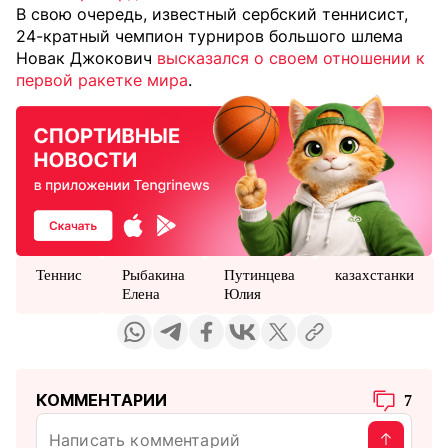
В свою очередь, известный сербский теннисист,
24-кратный чемпион турниров большого шлема
Новак Джокович
высказался о своем отношении к
первой ракетке мира
.
Теннис
Рыбакина
Путинцева
казахстанки
Елена
Юлия
КОММЕНТАРИИ
7