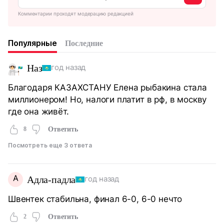
Комментарии проходят модерацию редакцией
Популярные
Последние
Наз
год назад
Благодаря КАЗАХСТАНУ Елена рыбакина стала
миллионером! Но, налоги платит в рф, в москву
где она живёт.
8
Ответить
Посмотреть еще 3 ответа
А
Адла-падла
год назад
Швентек стабильна, финал 6-0, 6-0 нечто
2
Ответить