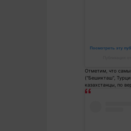
Посмотреть эту пу
Публикация от
Отметим, что самы
("Бешикташ", Турци
казахстанцы, по ве