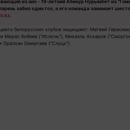
вающий из них - 19-летний Абинур Нурымбет из "Гоме
парень забил один гол, а его команда занимает шестое
ti.kz
.
цвета белорусских клубов защищают: Матвей Герасимов
 Мирас Кобеев ("Ислочь"), Микаэль Аскаров ("Сморгон
 и Оралхан Омиртаев ("Слуцк").