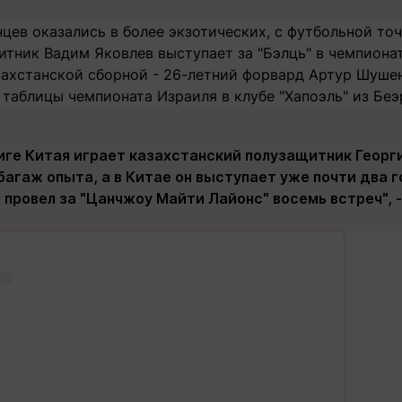
цев оказались в более экзотических, с футбольной точ
итник Вадим Яковлев выступает за "Бэлць" в чемпиона
захстанской сборной - 26-летний форвард Артур Шушен
 таблицы чемпионата Израиля в клубе "Хапоэль" из Бе
иге Китая играет казахстанский полузащитник Георги
багаж опыта, а в Китае он выступает уже почти два 
 провел за "Цанчжоу Майти Лайонс" восемь встреч",