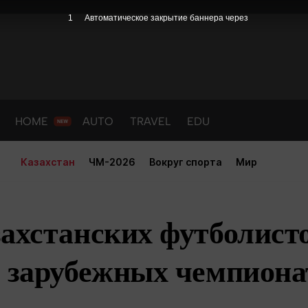
1
Автоматическое закрытие баннера через
HOME
AUTO
TRAVEL
EDU
Казахстан
ЧМ-2026
Вокруг спорта
Мир
ахстанских футболист
в зарубежных чемпиона
PORT
HEALTH
HOME
AUTO
Новости
порт
Новости
Новости