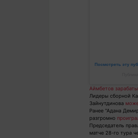
Посмотреть эту пу
Публика
Аймбетов зарабаты
Лидеры сборной Ка
Зайнутдинова
може
Ранее "Адана Демир
разгромно
проигра
Председатель прав
матче 28-го тура ч