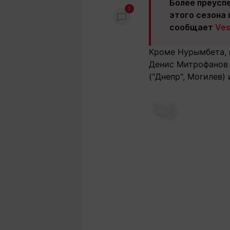
Более преуспе
1
этого сезона 
сообщает
Ves
Кроме Нурымбета, 
Денис Митрофанов и
("Днепр", Могилев)