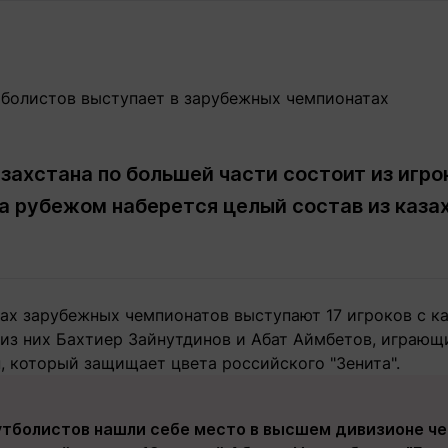
Статьи
округ спорта
Статьи
Полезное
ренды
Блоги
ига
Обзоры
емпионов
Спецпроек
захстана по большей части состоит из игро
за рубежом наберется целый состав из каза
Контакты редакции
Вакансии
Реклама
Пресс-центр
ах зарубежных чемпионатов выступают 17 игроков с к
клама
из них Бахтиер Зайнутдинов и Абат Аймбетов, играющи
+7 (700) 3 888 188
, который защищает цвета российского "Зенита".
футболистов нашли себе место в высшем дивизионе ч