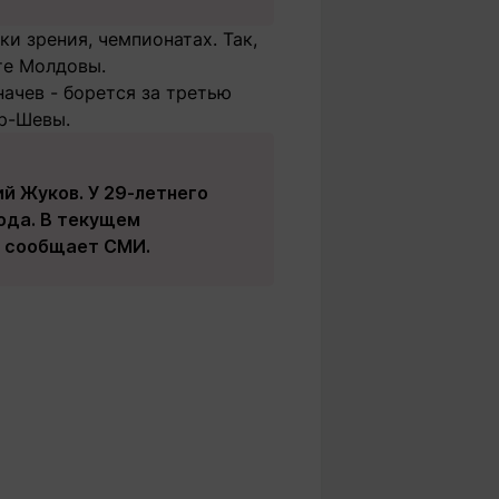
ки зрения, чемпионатах. Так,
те Молдовы.
ачев - борется за третью
эр-Шевы.
й Жуков. У 29-летнего
года. В текущем
 - сообщает СМИ.