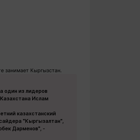
те занимает Кыргызстан.
а один из лидеров
 Казахстана Ислам
летний казахстанский
сайдера "Кыргызалтан",
рбек Дарменов", -