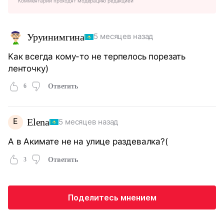
Комментарии проходят модерацию редакцией
Уруинимгина
5 месяцев назад
Как всегда кому-то не терпелось порезать
ленточку)
6
Ответить
Е
Еlena
5 месяцев назад
А в Акимате не на улице раздевалка?(
3
Ответить
Поделитесь мнением