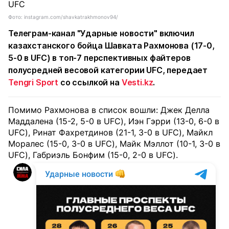
Фото: instagram.com/shavkatrakhmonov94/
Телеграм-канал "Ударные новости" включил
казахстанского бойца Шавката Рахмонова (17-0,
5-0 в UFC) в топ-7 перспективных файтеров
полусредней весовой категории UFC, передает
Tengri Sport
со ссылкой на
Vesti.kz
.
Помимо Рахмонова в список вошли: Джек Делла
Маддалена (15-2, 5-0 в UFC), Иэн Гэрри (13-0, 6-0 в
UFC), Ринат Фахретдинов (21-1, 3-0 в UFC), Майкл
Моралес (15-0, 3-0 в UFC), Майк Мэллот (10-1, 3-0 в
UFC), Габриэль Бонфим (15-0, 2-0 в UFC).