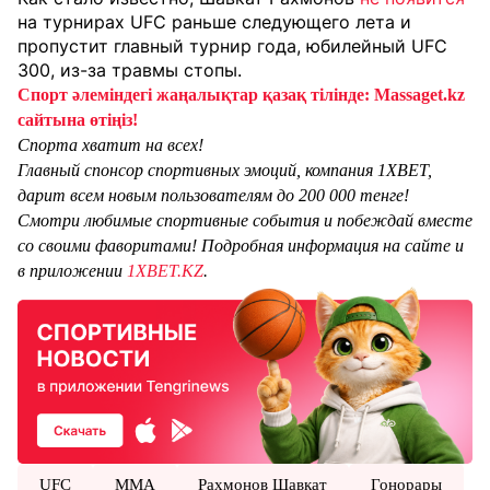
на турнирах UFC раньше следующего лета и
пропустит главный турнир года, юбилейный UFC
300, из-за травмы стопы.
Спорт әлеміндегі жаңалықтар қазақ тілінде: Massaget.kz
сайтына өтіңіз!
Спорта хватит на всех!
Главный спонсор спортивных эмоций, компания 1XBET,
дарит всем новым пользователям до 200 000 тенге!
Смотри любимые спортивные события и побеждай вместе
со своими фаворитами! Подробная информация на сайте и
в приложении
1XBET.KZ
.
UFC
ММА
Рахмонов Шавкат
Гонорары