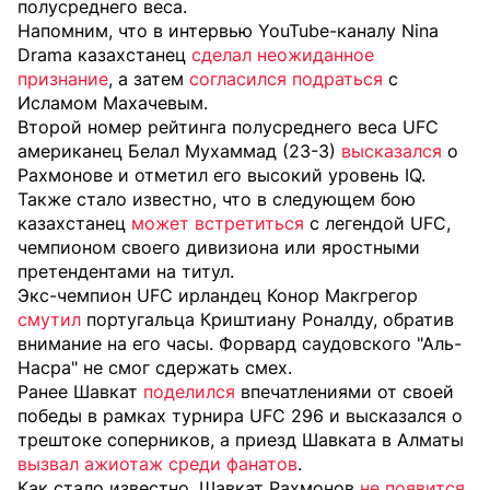
полусреднего веса.
Напомним, что в интервью YouTube-каналу Nina
Drama казахстанец
сделал неожиданное
признание
, а затем
согласился подраться
с
Исламом Махачевым.
Второй номер рейтинга полусреднего веса UFC
американец Белал Мухаммад (23-3)
высказался
о
Рахмонове и отметил его высокий уровень IQ.
Также стало известно, что в следующем бою
казахстанец
может встретиться
с легендой UFC,
чемпионом своего дивизиона или яростными
претендентами на титул.
Экс-чемпион UFC
ирландец Конор Макгрегор
смутил
португальца Криштиану Роналду, обратив
внимание на его часы. Форвард саудовского "Аль-
Насра" не смог сдержать смех.
Ранее Шавкат
поделился
впечатлениями от своей
победы в рамках турнира UFC 296 и высказался о
трештоке соперников, а приезд Шавката в Алматы
вызвал ажиотаж среди фанатов
.
Как стало известно, Шавкат Рахмонов
не появится