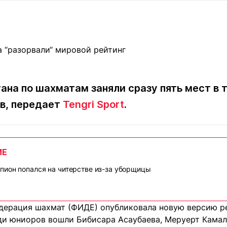
Статьи
округ спорта
Статьи
Полезное
ренды
Блоги
ига
Обзоры
емпионов
Спецпроек
ана по шахматам заняли сразу пять мест в 
в, передает
Tengri Sport
.
Контакты редакции
Вакансии
Реклама
Пресс-центр
ИЕ
клама
ион попался на читерстве из-за уборщицы
+7 (700) 3 888 188
ерация шахмат (ФИДЕ) опубликовала новую версию р
еди юниоров вошли Бибисара Асаубаева, Меруерт Камал