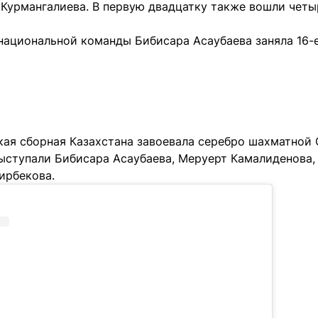
 Курмангалиева. В первую двадцатку также вошли чет
 национальной команды Бибисара Асаубаева заняла 16-
кая сборная Казахстана завоевала серебро шахматной 
ыступали Бибисара Асаубаева, Меруерт Камалиденова, 
ирбекова.