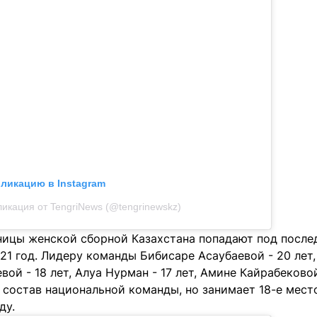
бликацию в Instagram
икация от TengriNews (@tengrinewskz)
ницы женской сборной Казахстана попадают под после
21 год. Лидеру команды Бибисаре Асаубаевой - 20 лет
вой - 18 лет, Алуа Нурман - 17 лет, Амине Кайрабековой
 состав национальной команды, но занимает 18-е мест
ду.