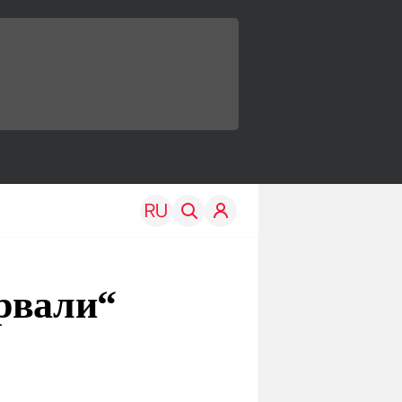
рвали“
TRAVEL
EDU
Моя страна
Новости