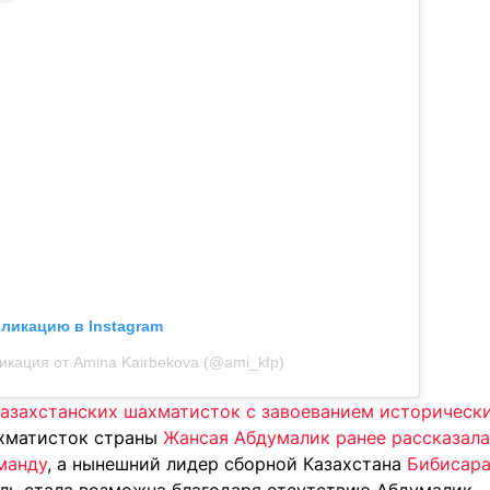
бликацию в Instagram
икация от Amina Kairbekova (@ami_kfp)
казахстанских шахматисток с завоеванием историчес
ахматисток страны
Жансая Абдумалик ранее рассказала,
манду
, а нынешний лидер сборной Казахстана
Бибисара