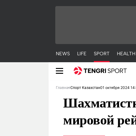
NEWS
LIFE
SPORT
HEALTH
01 октября 2024 14
Главная
Спорт Казахстан
Шахматистк
мировой ре
NEWS
LIFE
S
Новости
Красиво
С