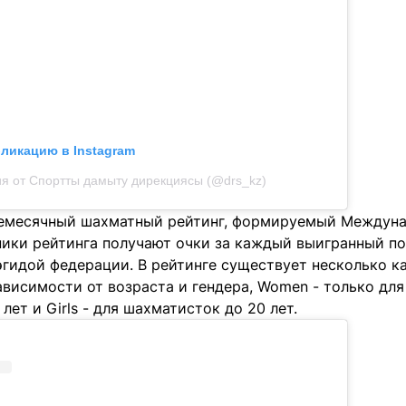
бликацию в Instagram
я от Спортты дамыту дирекциясы (@drs_kz)
жемесячный шахматный рейтинг, формируемый Междун
ники рейтинга получают очки за каждый выигранный п
гидой федерации. В рейтинге существует несколько ка
висимости от возраста и гендера, Women - только для 
лет и Girls - для шахматисток до 20 лет.