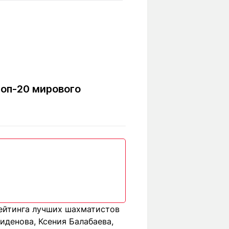
Вокруг света
Образование
Путевые
Учебные
заметки
заведения
Маршруты
ты
Заилийского
Алатау
топ-20 мирового
Светлая тема
Мы в социальных сетях
ейтинга лучших шахматистов
иденова, Ксения Балабаева,