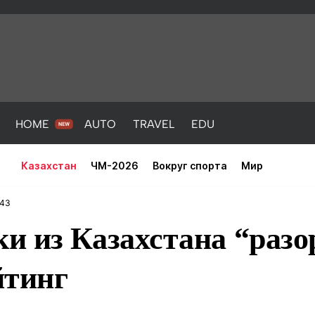
HOME
AUTO
TRAVEL
EDU
Казахстан
ЧМ-2026
Вокруг спорта
Мир
:43
и из Казахстана “разо
йтинг
PORT
HEALTH
HOME
AUTO
Новости
порт
Новости
Новости