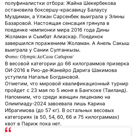
полуфиналистки отбора: Жайна Шекербекова
остановила боксершу-красавицу Балаусу
Муздиман, а Улжан Сарсенбек выиграла у Элины
Базаровой. Настоящая сенсация грянула в
поединке чемпионки мира 2016 года Дины
Жоламан и Сымбат Алиаскар. Поединок
завершился поражением Жоламан. А Анель Сакыш
выиграла у Сании Султанкызы.
Фото: Olympic.kz/Сали Сабиров/
В весовой категории до 66 килограммов призерка
ОИ-2016 в Рио-де-Жанейро Дарига Шакимова
уступила Наталье Богдановой.
Отметим, что мировой квалификационный турнир
пройдет с 23 мая по 5 июня в Бангкоке (Таиланд).
Напомним, что среди женщин лицензию на
Олимпиаду-2024 завоевала лишь Карина
Ибрагимова (до 57 кг). В остальных весовых
категориях (в 50, 54, 60, 66 и 75 килограммах)
квот в Париж пока нет.