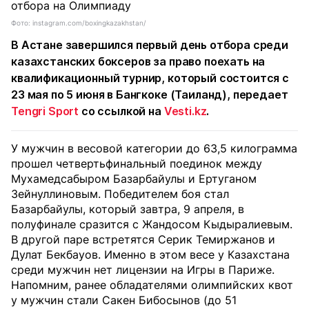
Фото: instagram.com/boxingkazakhstan/
В Астане завершился первый день отбора среди
казахстанских боксеров за право поехать на
квалификационный турнир, который состоится с
23 мая по 5 июня в Бангкоке (Таиланд), передает
Tengri Sport
со ссылкой на
Vesti.kz
.
У мужчин в весовой категории до 63,5 килограмма
прошел четвертьфинальный поединок между
Мухамедсабыром Базарбайулы и Ертуганом
Зейнуллиновым. Победителем боя стал
Базарбайулы, который завтра, 9 апреля, в
полуфинале сразится с Жандосом Кыдыралиевым.
В другой паре встретятся Серик Темиржанов и
Дулат Бекбауов. Именно в этом весе у Казахстана
среди мужчин нет лицензии на Игры в Париже.
Напомним, ранее обладателями олимпийских квот
у мужчин стали Сакен Бибосынов (до 51