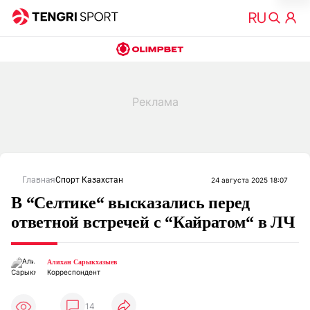
Главная
Спорт Казахстан
24 августа 2025 18:07
В “Селтике“ высказались перед
ответной встречей с “Кайратом“ в ЛЧ
Алихан Сарыкхазыев
Корреспондент
14