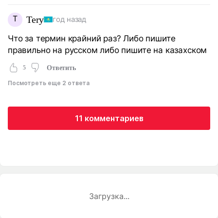
T
Tery
год назад
Что за термин крайний раз? Либо пишите
правильно на русском либо пишите на казахском
5
Ответить
Посмотреть еще 2 ответа
11 комментариев
Загрузка...