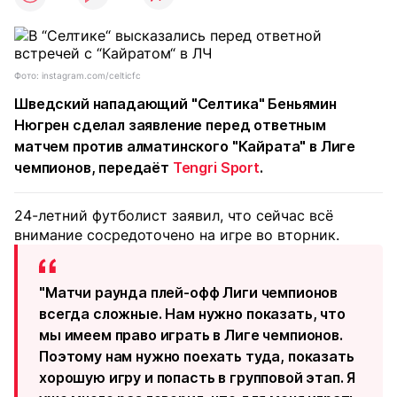
Фото: instagram.com/celticfc
Шведский нападающий "Селтика" Беньямин
Нюгрен сделал заявление перед ответным
матчем против алматинского "Кайрата" в Лиге
чемпионов, передаёт
Tengri Sport
.
24-летний футболист заявил, что сейчас всё
внимание сосредоточено на игре во вторник.
"Матчи раунда плей-офф Лиги чемпионов
всегда сложные. Нам нужно показать, что
мы имеем право играть в Лиге чемпионов.
Поэтому нам нужно поехать туда, показать
хорошую игру и попасть в групповой этап. Я