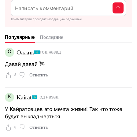
Комментарии проходят модерацию редакцией
Популярные
Последние
О
Олжик
год назад
Давай давай 👋
8
Ответить
K
Kairat
год назад
У Кайратовцев это мечта жизни! Так что тоже
будут выкладываться
6
Ответить