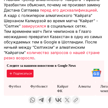
Уразбахтин объяснил, почему не произвел замену
Дастана Сатпаева
перед его дисквалификацией
.
А кадр с голкипером алматинского "Кайрата"
Шерханом Калмурзой во время матча "Кайрат" -
"Селтик"
завирусился
в социальных сетях.
Тем временем матч Лиги чемпионов в Глазго
неожиданно превратил Казахстан в одну из самых
обсуждаемых тем в Google в Шотландии. После
ничьей между "Селтиком" и алматинским
"Кайратом"
количество запросов о нашей стране
резко возросло
.
Следите за нашими новостями в Google News
Подписаться
Футбол
Футболист
Кайрат
Алматы
Лига
ФК
чем