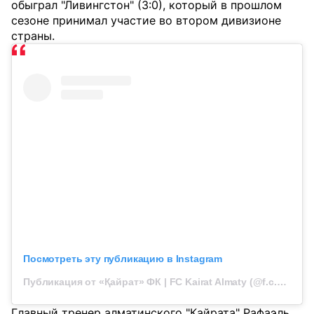
обыграл "Ливингстон" (3:0), который в прошлом
сезоне принимал участие во втором дивизионе
страны.
Посмотреть эту публикацию в Instagram
Публикация от «Қайрат» ФК | FC Kairat Almaty (@f.c.kairat)
Главный тренер алматинского "Кайрата" Рафаэль