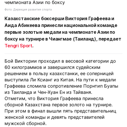
Фото: Дирекция развития спорта
Казахстанские боксерши Виктория Графеева и
Аида Абикеева принесли национальной команде
первые золотые медали на чемпионате Азии по
боксу на турнире в Чиангмае (Таиланд), передает
Tengri Sport
.
Бой Виктории проходил в весовой категории до
60 килограммов и завершился судейским
решением в пользу казахстанки, ее соперницей
выступила Ли Ксианг из Китая. На пути к медали
Графеева сломила сопротивление Порнтип Буапы
из Таиланда и Чен-Хуан Ен из Тайваня.
Отметим, что Виктория Графеева принесла
сборной Казахстана первое золото на турнире.
При этом в финал вышли пять представительниц
женской команды и девять представителей
мужской сборной.