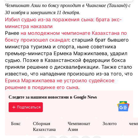
Чемпионат Азии по боксу проходит в Чиангмае (Таиланд) с
30 ноября и завершится 11 декабря.
Избил судью из-за поражения сына: брата экс-
министра наказали
Ранее
на молодежном чемпионате Казахстана по
боксу произошел скандал
: старший брат бывшего
министра туризма и спорта, ныне советника
премьер-министра Ермека Маржикпаева, ударил
судью. Позже в Казахстанской федерации бокса
приняли решение о дисквалификации. Также стало
известно, что нападение произошло из-за того, что
Ерика Маржикпаева не устроило судейское
решение в поединке его сына
.
Следите за нашими новостями в Google News
Подписаться
Бокс
Сборная
Чемпионат
Золото
чем
Казахстана
Азии