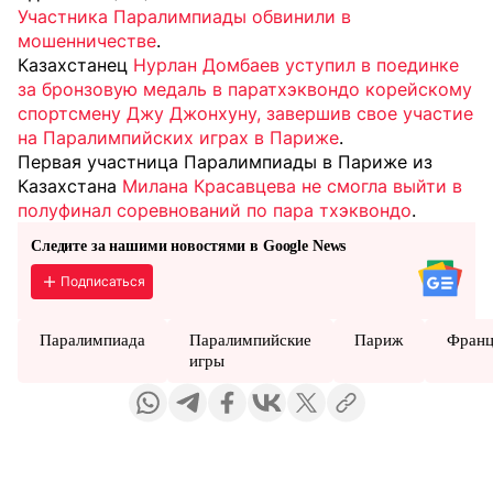
Участника Паралимпиады обвинили в
мошенничестве
.
Казахстанец
Нурлан Домбаев уступил в поединке
за бронзовую медаль в паратхэквондо корейскому
спортсмену Джу Джонхуну, завершив свое участие
на Паралимпийских играх в Париже
.
Первая участница Паралимпиады в Париже из
Казахстана
Милана Красавцева не смогла выйти в
полуфинал соревнований по пара тхэквондо
.
Следите за нашими новостями в Google News
Подписаться
Паралимпиада
Паралимпийские
Париж
Франц
игры