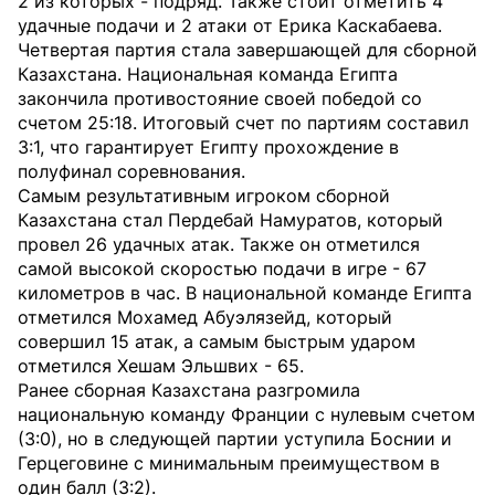
2 из которых - подряд. Также стоит отметить 4
удачные подачи и 2 атаки от Ерика Каскабаева.
Четвертая партия стала завершающей для сборной
Казахстана. Национальная команда Египта
закончила противостояние своей победой со
счетом 25:18. Итоговый счет по партиям составил
3:1, что гарантирует Египту прохождение в
полуфинал соревнования.
Самым результативным игроком сборной
Казахстана стал Пердебай Намуратов, который
провел 26 удачных атак. Также он отметился
самой высокой скоростью подачи в игре - 67
километров в час. В национальной команде Египта
отметился Мохамед Абуэлязейд, который
совершил 15 атак, а самым быстрым ударом
отметился Хешам Эльшвих - 65.
Ранее сборная Казахстана разгромила
национальную команду Франции с нулевым счетом
(3:0), но в следующей партии уступила Боснии и
Герцеговине с минимальным преимуществом в
один балл (3:2).