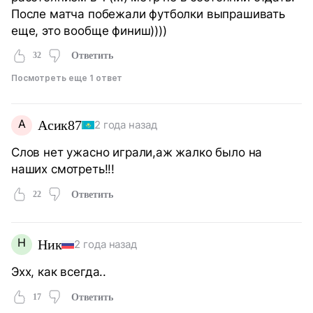
После матча побежали футболки выпрашивать
еще, это вообще финиш))))
32
Ответить
Посмотреть еще 1 ответ
А
Асик87
2 года назад
Слов нет ужасно играли,аж жалко было на
наших смотреть!!!
22
Ответить
Н
Ник
2 года назад
Эхх, как всегда..
17
Ответить