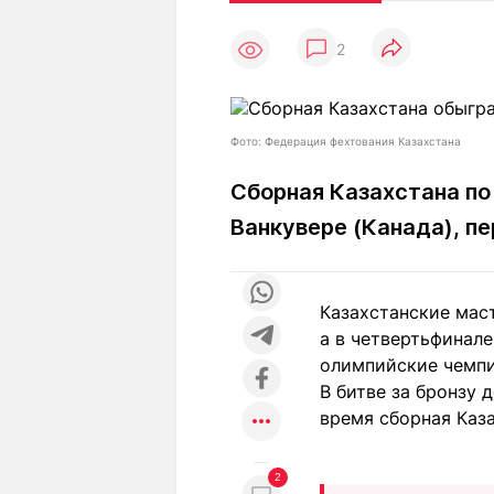
Статьи
Выгодно
В
2
Погода
Полезно
Т
Спецпроекты
Любопытно
Л
ч
Рейтинги
Гороскопы
Фото: Федерация фехтования Казахстана
Рецепты
Сборная Казахстана по
Ванкувере (Канада), п
О проекте
Казахстанские маст
а в четвертьфинале
Редакция
Ре
олимпийские чемпи
+7 (777) 001 44 99
В битве за бронзу 
время сборная Каза
2