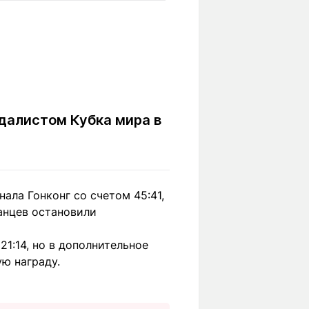
Вокруг света
Образование
Путевые
Учебные
заметки
заведения
Маршруты
ты
Заилийского
Алатау
далистом Кубка мира в
Светлая тема
ала Гонконг со счетом 45:41,
анцев остановили
Мы в социальных сетях
21:14, но в дополнительное
ую награду.