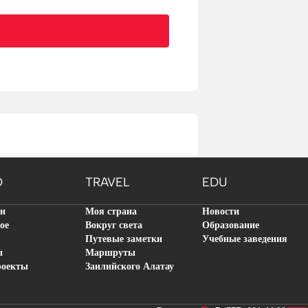
O
TRAVEL
EDU
ти
Моя страна
Новости
ое
Вокруг света
Образование
Путевые заметки
Учебные заведения
ы
Маршруты
роекты
Заилийского Алатау