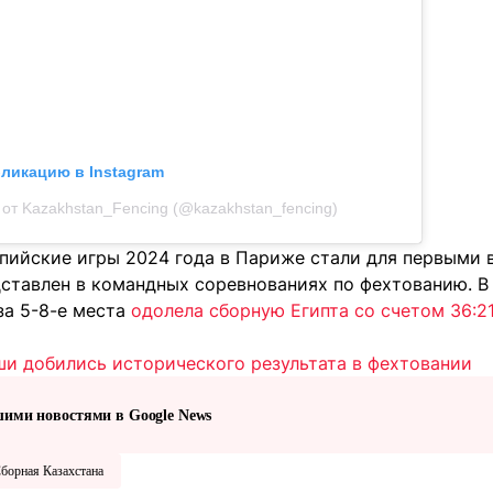
бликацию в Instagram
от Kazakhstan_Fencing (@kazakhstan_fencing)
пийские игры 2024 года в Париже стали для первыми в
дставлен в командных соревнованиях по фехтованию. В 
 за 5-8-е места
одолела сборную Египта со счетом 36:2
ши добились исторического результата в фехтовании
шими новостями в Google News
борная Казахстана