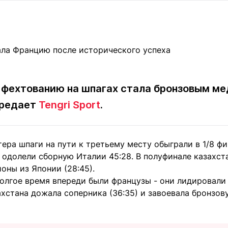
Статьи
округ спорта
Статьи
Полезное
ренды
Блоги
ига
Обзоры
емпионов
Спецпроек
 фехтованию на шпагах стала бронзовым ме
ередает
Tengri Sport
.
Контакты редакции
Вакансии
Реклама
Пресс-центр
ера шпаги на пути к третьему месту обыграли в 1/8 фин
 одолели сборную Италии 45:28. В полуфинале казахст
клама
оны из Японии (28:45).
+7 (700) 3 888 188
долгое время впереди были французы - они лидировали 
хстана дожала соперника (36:35) и завоевала бронзов