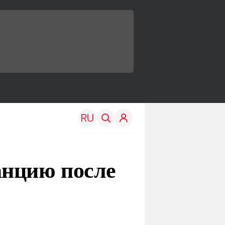
анцию после
TRAVEL
EDU
Моя страна
Новости