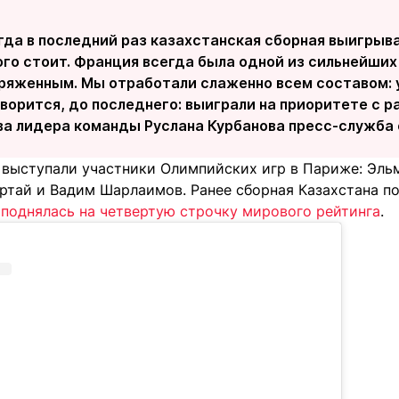
гда в последний раз казахстанская сборная выигрыва
го стоит. Франция всегда была одной из сильнейших
ряженным. Мы отработали слаженно всем составом: у
оворится, до последнего: выиграли на приоритете с ра
ва лидера команды Руслана Курбанова пресс-служба
 выступали участники Олимпийских игр в Париже: Эль
ертай и Вадим Шарлаимов. Ранее сборная Казахстана п
 поднялась на четвертую строчку мирового рейтинга
.