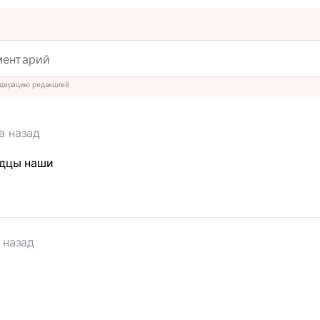
дерацию редакцией
а назад
одцы наши
 назад