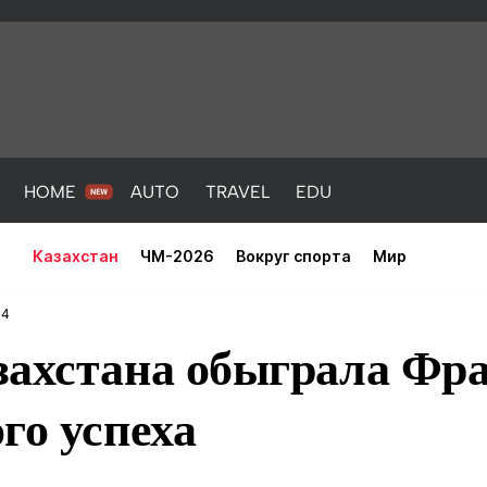
HOME
AUTO
TRAVEL
EDU
Казахстан
ЧМ-2026
Вокруг спорта
Мир
34
захстана обыграла Фр
го успеха
PORT
HEALTH
HOME
AUTO
Новости
порт
Новости
Новости