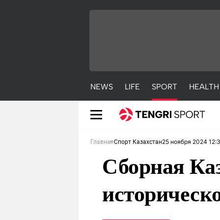
NEWS
LIFE
SPORT
HEALTH
25 ноября 2024 12:
Главная
Спорт Казахстан
Сборная Ка
историческо
NEWS
LIFE
S
Новости
Красиво
С