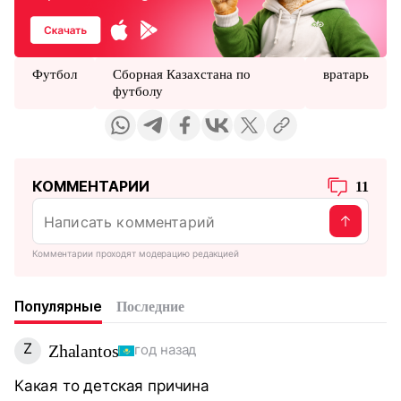
Футбол
Сборная Казахстана по
вратарь
футболу
КОММЕНТАРИИ
11
Комментарии проходят модерацию редакцией
Популярные
Последние
Z
Zhalantos
год назад
Какая то детская причина