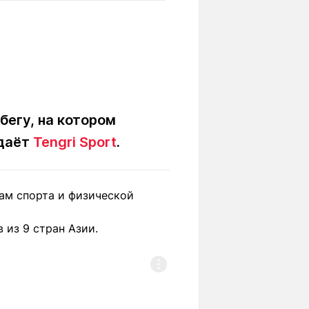
Вокруг света
Образование
Путевые
Учебные
заметки
заведения
Маршруты
ты
Заилийского
Алатау
бегу, на котором
едаёт
Tengri Sport
.
Светлая тема
лам спорта и физической
Мы в социальных сетях
 из 9 стран Азии.