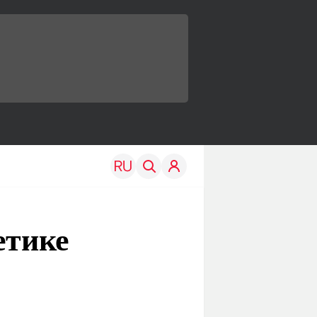
етике
TRAVEL
EDU
Моя страна
Новости