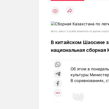
Статьи
Выгодно
В
Погода
Полезно
Т
Спецпроекты
Любопытно
Л
ч
Рейтинги
Гороскопы
Фото: пресс-служба Комитета по делам спорт
Рецепты
В китайском Шаосине з
национальная сборная 
О проекте
Об этом в понедел
культуры Министер
Редакция
Ре
В соревнованиях, с
+7 (777) 001 44 99