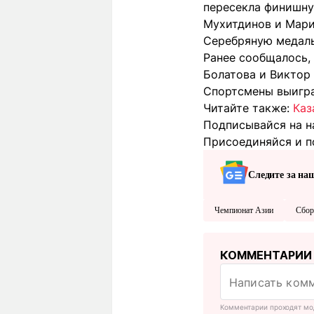
пересекла финишну
Мухитдинов и Мари
Серебряную медаль
Ранее сообщалось,
Болатова и Виктор 
Спортсмены выигра
Читайте также:
Каз
Подписывайся на н
Присоединяйся и п
Следите за на
Чемпионат Азии
Сбор
КОММЕНТАРИИ
Комментарии проходят мо