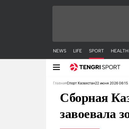
NEWS
LIFE
SPORT
HEALTH
22 июня 2026 06:15
Главная
Спорт Казахстан
Сборная Каз
завоевала з
NEWS
LIFE
S
Новости
Красиво
С