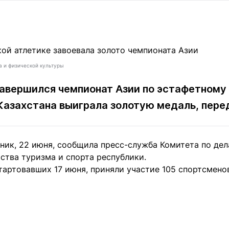
Статьи
округ спорта
Статьи
Полезное
ренды
Блоги
ига
Обзоры
емпионов
Спецпроек
а и физической культуры
авершился чемпионат Азии по эстафетному 
Казахстана выиграла золотую медаль, пер
Контакты редакции
Вакансии
Реклама
Пресс-центр
ьник, 22 июня, сообщила пресс-служба Комитета по де
ства туризма и спорта республики.
клама
тартовавших 17 июня, приняли участие 105 спортсменов
+7 (700) 3 888 188