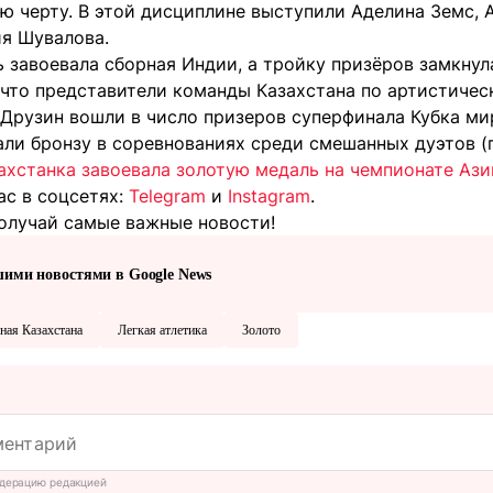
ю черту. В этой дисциплине выступили Аделина Земс, 
я Шувалова.
 завоевала сборная Индии, а тройку призёров замкнул
 что представители команды Казахстана по артистиче
Друзин вошли в число призеров суперфинала Кубка мир
ли бронзу в соревнованиях среди смешанных дуэтов (
ахстанка завоевала золотую медаль на чемпионате Аз
ас в соцсетях:
Telegram
и
Instagram
.
олучай самые важные новости!
шими новостями в Google News
ная Казахстана
Легкая атлетика
Золото
дерацию редакцией