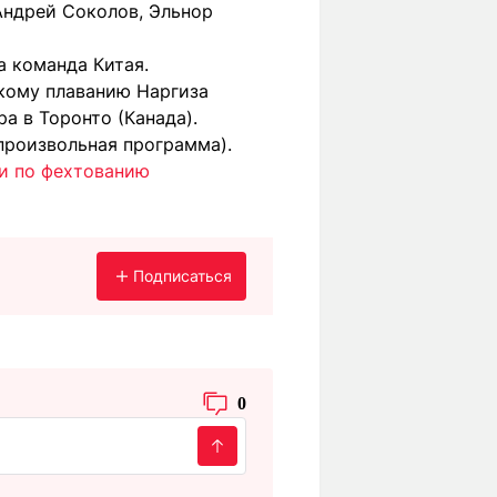
Андрей Соколов, Эльнор
а команда Китая.
скому плаванию Наргиза
а в Торонто (Канада).
произвольная программа).
ии по фехтованию
Подписаться
0