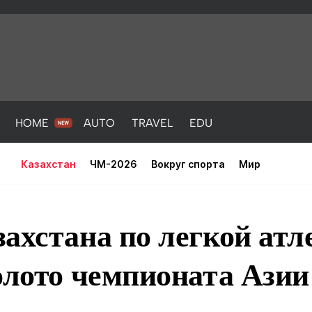
HOME
AUTO
TRAVEL
EDU
Казахстан
ЧМ-2026
Вокруг спорта
Мир
ахстана по легкой атл
олото чемпионата Азии
PORT
HEALTH
HOME
AUTO
Новости
порт
Новости
Новости