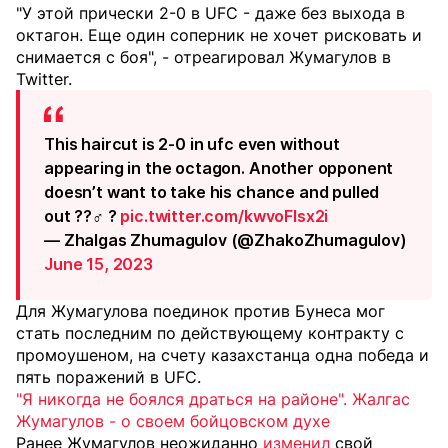
"У этой прически 2-0 в UFC - даже без выхода в
октагон. Еще один соперник не хочет рисковать и
снимается с боя", - отреагировал Жумагулов в
Twitter.
This haircut is 2-0 in ufc even without
appearing in the octagon. Another opponent
doesn’t want to take his chance and pulled
out ??‍♂️ ?
pic.twitter.com/kwvoFIsx2i
— Zhalgas Zhumagulov (@ZhakoZhumagulov)
June 15, 2023
Для Жумагулова поединок против Бунеса мог
стать последним по действующему контракту с
промоушеном, на счету казахстанца одна победа и
пять поражений в UFC.
"Я никогда не боялся драться на районе". Жалгас
Жумагулов - о своем бойцовском духе
Ранее Жумагулов неожиданно
изменил
свой