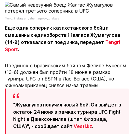
Фото: instagram/zhumagulov_zhalgas
Еще один соперник казахстанского бойца
смешанных единоборств Жалгаса Жумагулова
(14-8) отказался от поединка, передает
Tengri
Sport
.
Поединок с бразильским бойцом Фелипе Бунесом
(13-6) должен был пройти 18 июня в рамках
турнира UFC on ESPN в Лас-Вегасе (США), но
южноамериканец снялся из-за травмы.
"Жумагулов получил новый бой. Он выйдет в
октагон 24 июня в рамках турнира UFC Fight
Night в Джексонвилле (штат Флорида,
США)", - сообщает сайт
Vesti.kz
.