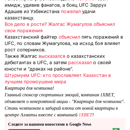
имидж, удивив фанатов, а боец UFC Заррух
Адашев из Узбекистана
пожелал
удачи
казахстанцу.
Все дело в росте? Жалгас Жумагулов объяснил
свои поражения
Казахстанский файтер
объяснил
пять поражений в
UFC, по словам Жумагулова, на исход боя влияет
рост соперников.
Также Жалгас
высказался
о казахстанских
дебютантах в UFC, а затем
рассказал
о своей
юности и "драках на районе".
Штурмуем UFC: кто прославляет Казахстан в
лучшем промоушене мира
Квартира для чемпиона!
Главный спонсор спортивных эмоций, компания 1XBET,
объявляет о невероятной акции - "Квартира для чемпиона".
Стань чемпионом и забирай ключи от новой квартиры в
центре Алматы вместе с компанией
1XBET
!
Следите за нашими новостями в Google News