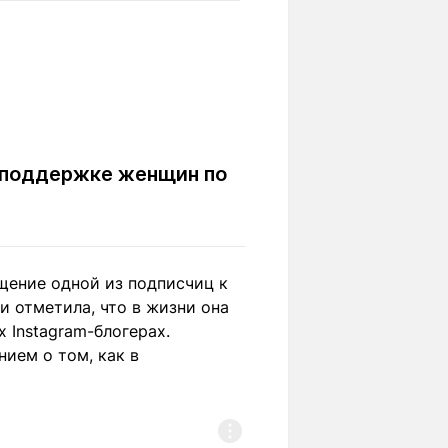
Вокруг света
Образование
Путевые
Учебные
заметки
заведения
Маршруты
ты
Заилийского
Алатау
 поддержке женщин по
Светлая тема
щение одной из подписчиц к
 и отметила, что в жизни она
Мы в социальных сетях
х Instagram-блогерах.
ием о том, как в