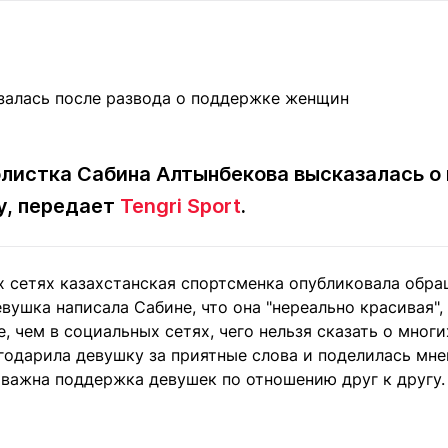
Статьи
округ спорта
Статьи
Полезное
ренды
Блоги
ига
Обзоры
емпионов
Спецпроек
олистка Сабина Алтынбекова высказалась о
у, передает
Tengri Sport
.
Контакты редакции
Вакансии
Реклама
Пресс-центр
х сетях казахстанская спортсменка опубликовала обра
евушка написала Сабине, что она "нереально красивая",
клама
, чем в социальных сетях, чего нельзя сказать о многи
+7 (700) 3 888 188
одарила девушку за приятные слова и поделилась мнен
важна поддержка девушек по отношению друг к другу.