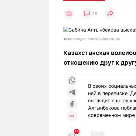
Статьи
Выгодно
В
19
Погода
Полезно
Т
Спецпроекты
Любопытно
Л
ч
Рейтинги
Гороскопы
Фото: instagram.com/altynbekova_20/
Рецепты
Казахстанская волейб
отношению друг к друг
О проекте
В своих социальны
ней в переписке. Д
Редакция
Ре
выглядит еще лучше
+7 (777) 001 44 99
Алтынбекова поблаг
современном мире 
19