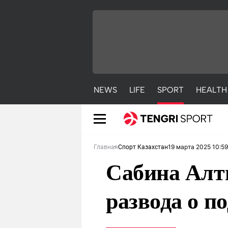
NEWS
LIFE
SPORT
HEALTH
19 марта 2025 10:59
Главная
Спорт Казахстан
Сабина Алт
развода о 
NEWS
LIFE
S
Новости
Красиво
С