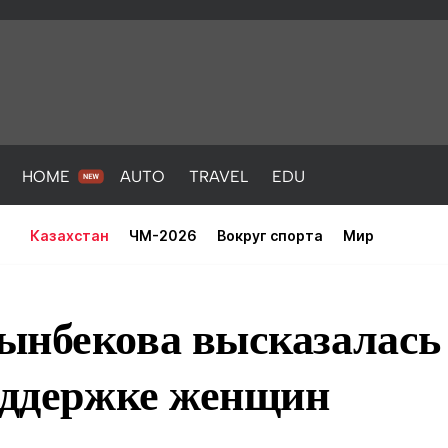
HOME
AUTO
TRAVEL
EDU
Казахстан
ЧМ-2026
Вокруг спорта
Мир
ынбекова высказалась
поддержке женщин
PORT
HEALTH
HOME
AUTO
Новости
порт
Новости
Новости