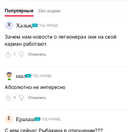
Популярные
Последние
Х
Халық
год назад
Зачем нам новости о легионерах они на свой
кариан работают.
1
Ответить
шал
год назад
Абсолютно не интересно
0
Ответить
Е
Ералаш
год назад
С кем сейчас Рыбакина в отношении???