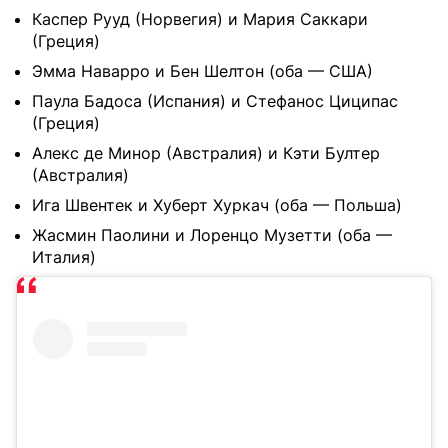
Каспер Рууд (Норвегия) и Мария Саккари
(Греция)
Эмма Наварро и Бен Шелтон (оба — США)
Паула Бадоса (Испания) и Стефанос Циципас
(Греция)
Алекс де Минор (Австралия) и Кэти Бултер
(Австралия)
Ига Швентек и Хуберт Хуркач (оба — Польша)
Жасмин Паолини и Лоренцо Музетти (оба —
Италия)