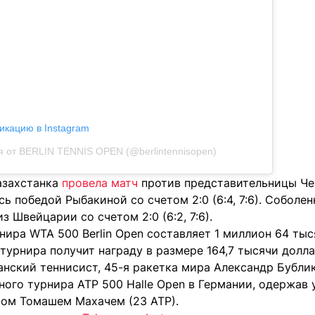
икацию в Instagram
 от BERLIN TENNIS OPEN (@berlintennisopen)
азахстанка
провела матч
против представительницы Че
ь победой Рыбакиной со счетом 2:0 (6:4, 7:6). Соболен
з Швейцарии со счетом 2:0 (6:2, 7:6).
ира WTA 500 Berlin Open составляет 1 миллион 64 тыс
 турнира получит награду в размере 164,7 тысячи долла
анский теннисист, 45-я ракетка мира Александр Бубли
ого турнира ATP 500 Halle Open в Германии, одержав 
ом Томашем Махачем (23 АТР).