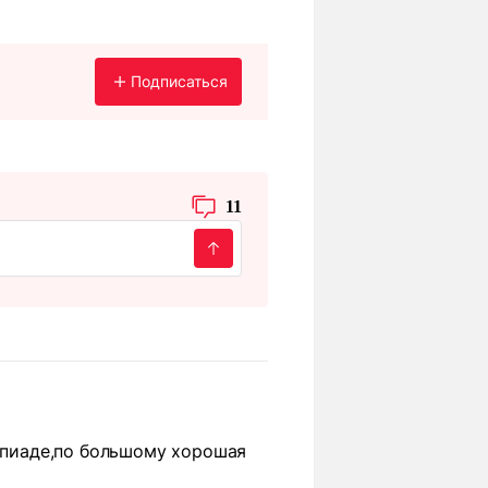
Подписаться
11
импиаде,по большому хорошая