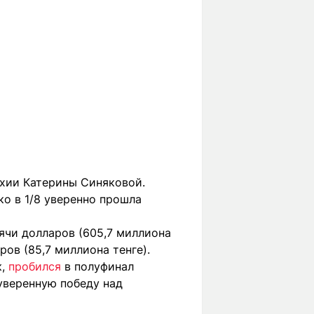
хии Катерины Синяковой.
ко в 1/8 уверенно прошла
ячи долларов (605,7 миллиона
ров (85,7 миллиона тенге).
к,
пробился
в полуфинал
уверенную победу над