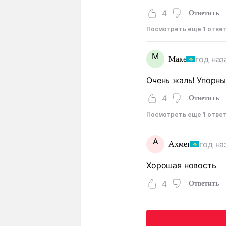
4
Ответить
Посмотреть еще 1 отве
М
год наз
Маке
Очень жаль! Упорн
4
Ответить
Посмотреть еще 1 отве
А
год на
Ахмет
Хорошая новость
4
Ответить