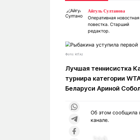
Статьи
Выгодно
В
Айгуль Султанова
Погода
Полезно
Т
Оперативная новостная
Спецпроекты
повестка. Старший
Любопытно
Л
ч
редактор.
Рейтинги
Гороскопы
Рецепты
Фото: ktf.kz
Лучшая теннисистка Ка
О проекте
турнира категории WTA
Беларуси Ариной Собо
Редакция
Ре
+7 (777) 001 44 99
Об этом сообщила в
канале.