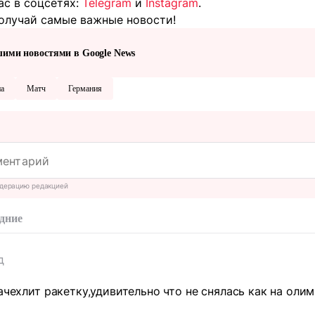
ас в соцсетях:
Telegram
и
Instagram
.
олучай самые важные новости!
шими новостями в Google News
на
Матч
Германия
дерацию редакцией
дние
д
зачехлит ракетку,удивительно что не снялась как на ол