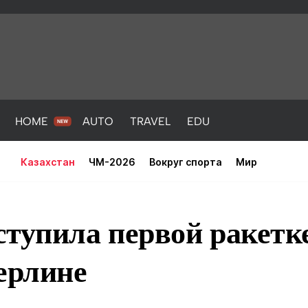
HOME
AUTO
TRAVEL
EDU
Казахстан
ЧМ-2026
Вокруг спорта
Мир
тупила первой ракетк
ерлине
PORT
HEALTH
HOME
AUTO
Новости
порт
Новости
Новости