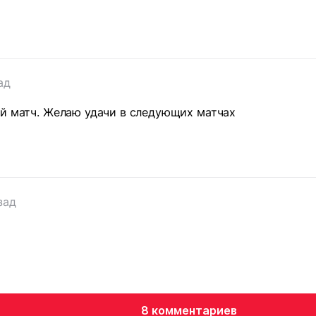
т
ад
ый матч. Желаю удачи в следующих матчах
т
зад
8 комментариев