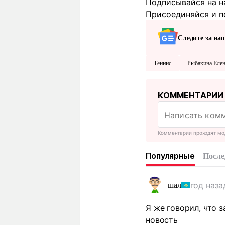
Подписывайся на н
Присоединяйся и п
Следите за на
Теннис
Рыбакина Еле
КОММЕНТАРИИ
Комментарии проходят мо
Популярные
После
год наза
шал
Я же говорил, что 
новость