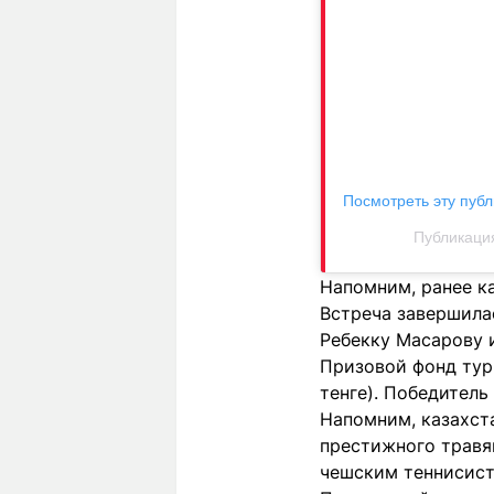
Посмотреть эту публ
Публикация
Напомним, ранее к
Встреча завершилас
Ребекку Масарову и
Призовой фонд турн
тенге). Победитель
Напомним, казахст
престижного травян
чешским теннисист