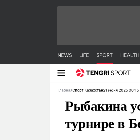
NEWS
LIFE
SPORT
HEALTH
21 июня 2025 00:15
Главная
Спорт Казахстан
Рыбакина ус
турнире в Б
NEWS
LIFE
S
Новости
Красиво
С