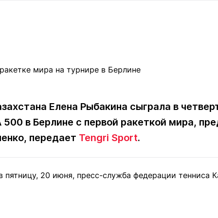
Статьи
округ спорта
Статьи
Полезное
ренды
Блоги
ига
Обзоры
емпионов
Спецпроек
захстана Елена Рыбакина сыграла в четвер
Контакты редакции
Вакансии
Реклама
Пресс-центр
 500 в Берлине с первой ракеткой мира, пр
ленко, передает
Tengri Sport
.
клама
+7 (700) 3 888 188
 пятницу, 20 июня, пресс-служба федерации тенниса К