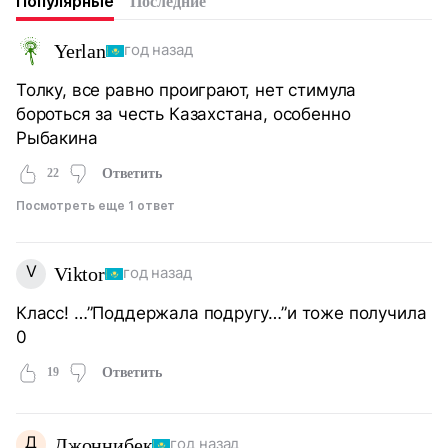
Популярные
Последние
Yerlan
год назад
Толку, все равно проиграют, нет стимула
бороться за честь Казахстана, особенно
Рыбакина
22
Ответить
Посмотреть еще 1 ответ
V
Viktor
год назад
Класс! …”Поддержала подругу…”и тоже получила
0
19
Ответить
Д
Джоннибек
год назад