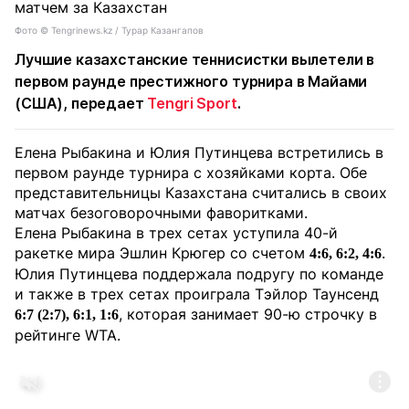
Фото ©️ Tengrinews.kz / Турар Казангапов
Лучшие казахстанские теннисистки вылетели в
первом раунде престижного турнира в Майами
(США), передает
Tengri Sport
.
Елена Рыбакина и Юлия Путинцева встретились в
первом раунде турнира с хозяйками корта. Обе
представительницы Казахстана считались в своих
матчах безоговорочными фаворитками.
Елена Рыбакина в трех сетах уступила 40-й
ракетке мира Эшлин Крюгер со счетом
.
4:6, 6:2, 4:6
Юлия Путинцева поддержала подругу по команде
и также в трех сетах проиграла Тэйлор Таунсенд
, которая занимает 90-ю строчку в
6:7 (2:7), 6:1, 1:6
рейтинге WTA.